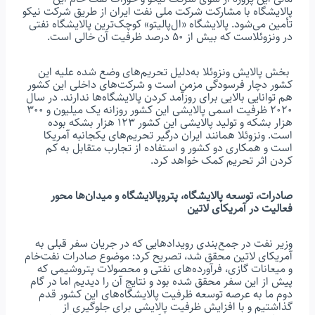
پالایشگاه با مشارکت شرکت ملی نفت ایران از طریق شرکت نیکو
تأمین می‌شود. پالایشگاه «ال‌پالیتو» کوچک‌ترین پالایشگاه نفتی
در ونزوئلاست که بیش از ۵۰ درصد ظرفیت آن خالی است.
بخش پالایش ونزوئلا به‌دلیل تحریم‌های وضع شده علیه این
کشور دچار فرسودگی مزمن است و شرکت‌های داخلی این کشور
هم توانایی بالایی برای روزآمد کردن پالایشگاه‌ها ندارند. در سال
۲۰۲۰ ظرفیت اسمی پالایشی این کشور روزانه یک میلیون و ۳۰۰
هزار بشکه و تولید پالایشی این کشور ۱۲۳ هزار بشکه بوده
است. ونزوئلا همانند ایران درگیر تحریم‌های یکجانبه آمریکا
است و همکاری دو کشور و استفاده از تجارب متقابل به کم
کردن اثر تحریم‌ کمک خواهد کرد.
صادرات، توسعه پالایشگاه، پتروپالایشگاه و میدان‌ها محور
فعالیت در آمریکای لاتین
وزیر نفت در جمع‌بندی رویدادهایی که در جریان سفر قبلی به
آمریکای لاتین محقق شد، تصریح کرد: موضوع صادرات نفت‌خام
و میعانات گازی، فرآورده‌های نفتی و محصولات پتروشیمی که
پیش از این سفر محقق شده بود و نتایج آن را دیدیم اما در گام
دوم ما به عرصه توسعه ظرفیت پالایشگاه‌های این کشور قدم
گذاشتیم و با افزایش ظرفیت پالایشی برای جلوگیری از