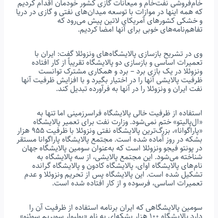
خام‌فروشی نفت‌خام و میعانات گازی کشور خودمان اقدام کردیم
که همه اینها در موازات با توسعه میدان‌های نفتی و گازی در دریا
و خشکی کشورهای آمریکای لاتین پیش می‌رود که
تفاهم‌نامه‌های خوبی برای آنها امضا کردیم.
وی در تشریح بازسازی پالایشگاه‌های ونزوئلا گفت: ایران با
تعمیرات اساسی و بازسازی دو پالایشگاه تقریباً از کار افتاده
ونزوئلا در یک بازی برد – برد و همکاری مشترک توانست
ظرفیت پالایشی آنها را در اختیار بگیرد و با افزایش ظرفیت آنها
نفت ایران و ونزوئلا را در آنها به فرآورده تبدیل کند.
استفاده از ظرفیت خالی پالایشگاه فراسرزمینی اما تنها به
«ال‌پالیتو» ختم نمی‌شود. وزارت نفت برای تعمیر پالایشگاه
«پاراگوانا»، بزرگ‌ترین پالایشگاه نفتی ونزوئلا با ظرفیت ۹۵۵ هزار
بشکه در روز آماده شده‌ است. مجتمع پالایشگاه پاراگوانا مستقر
در پونتو فیجو ونزوئلا است که به‌عنوان سومین پالایشگاه جهان
شناخته می‌شود. این مجتمع پالایشی، از سه پالایشگاه به
نام‌های پالایشگاه اوای، پالایشگاه کادون و پالایشگاه گرانده
تشکیل شده است. این پالایشگاه پس از تحریم ونزوئلا و عدم
تعمیرات اساسی، فرسوده و از کار افتاده شده است.
سومین پالایشگاهی که ایران برنامه استفاده از ظرفیت آن را
دارد پالایشگاه ۱۰۰ هزار بشکه‌ای به نام «بولیوار سوپریم سوئنو»