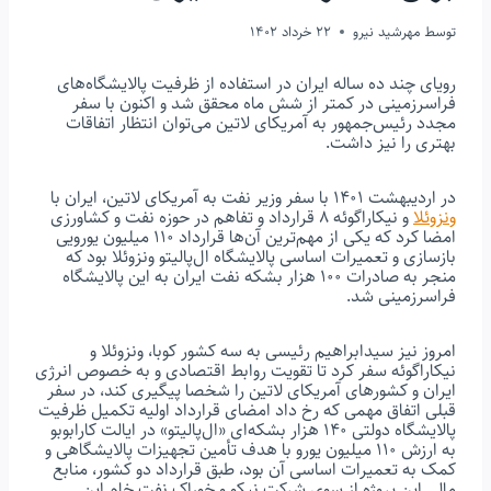
توسط
مهرشید نیرو
22 خرداد 1402
رویای چند ده ساله ایران در استفاده از ظرفیت پالایشگاه‌های
فراسرزمینی در کمتر از شش ماه محقق شد و اکنون با سفر
مجدد رئیس‌جمهور به آمریکای لاتین می‌توان انتظار اتفاقات
بهتری را نیز داشت.
در اردیبهشت ۱۴۰۱ با سفر وزیر نفت به آمریکای لاتین، ایران با
ونزوئلا
و نیکاراگوئه ۸ قرارداد و تفاهم در حوزه نفت و کشاورزی
امضا کرد که یکی از مهم‌ترین آن‌ها قرارداد ۱۱۰ میلیون یورویی
بازسازی و تعمیرات اساسی پالایشگاه ال‌پالیتو ونزوئلا بود که
منجر به صادرات ۱۰۰ هزار بشکه نفت ایران به این پالایشگاه
فراسرزمینی شد.
امروز نیز سیدابراهیم رئیسی به سه کشور کوبا، ونزوئلا و
نیکاراگوئه سفر کرد تا تقویت روابط اقتصادی و به خصوص انرژی
ایران و کشورهای آمریکای لاتین را شخصا پیگیری کند، در سفر
قبلی اتفاق مهمی که رخ داد امضای قرارداد اولیه تکمیل ظرفیت
پالایشگاه دولتی ۱۴۰ هزار بشکه‌ای «ال‌پالیتو» در ایالت کارابوبو
به ارزش ۱۱۰ میلیون یورو با هدف تأمین تجهیزات پالایشگاهی و
کمک به تعمیرات اساسی آن بود، طبق قرارداد دو کشور، منابع
مالی این پروژه از سوی شرکت نیکو و خوراک نفت خام این