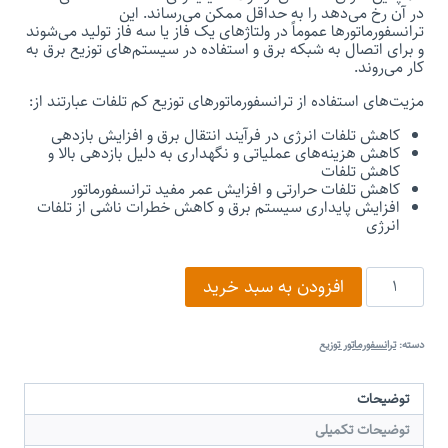
در آن رخ می‌دهد را به حداقل ممکن می‌رساند. این
ترانسفورماتورها عموماً در ولتاژهای یک فاز یا سه فاز تولید می‌شوند
و برای اتصال به شبکه برق و استفاده در سیستم‌های توزیع برق به
کار می‌روند.
مزیت‌های استفاده از ترانسفورماتورهای توزیع کم تلفات عبارتند از:
کاهش تلفات انرژی در فرآیند انتقال برق و افزایش بازدهی
کاهش هزینه‌های عملیاتی و نگهداری به دلیل بازدهی بالا و
کاهش تلفات
کاهش تلفات حرارتی و افزایش عمر مفید ترانسفورماتور
افزایش پایداری سیستم برق و کاهش خطرات ناشی از تلفات
انرژی
ترانسفورماتور
افزودن به سبد خرید
توزیع
315KVA
کنسرواتوری
روغنی
دسته:
ترانسفورماتور توزیع
عدد
توضیحات
توضیحات تکمیلی