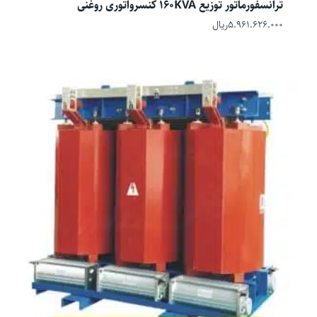
ترانسفورماتور توزیع 160KVA کنسرواتوری روغنی
۵.۹۶۱.۶۲۶.۰۰۰
ریال