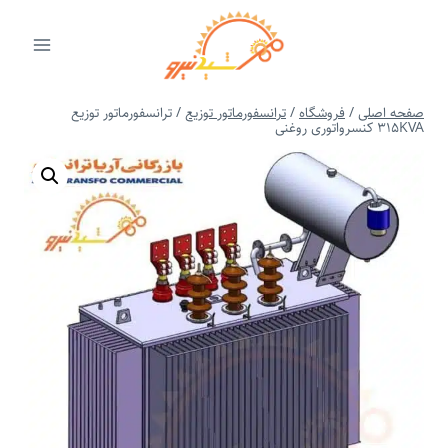
ازگشت
ه
حتوا
صفحه اصلی
/
فروشگاه
/
ترانسفورماتور توزیع
/
ترانسفورماتور توزیع
315KVA کنسرواتوری روغنی