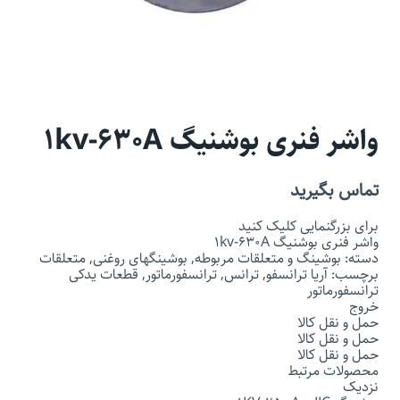
واشر فنری بوشنیگ 1kv-630A
تماس بگیرید
برای بزرگنمایی کلیک کنید
واشر فنری بوشنیگ 1kv-630A
دسته: بوشینگ و متعلقات مربوطه, بوشینگهای روغنی, متعلقات
برچسب: آریا ترانسفو, ترانس, ترانسفورماتور, قطعات یدکی
ترانسفورماتور
خروج
حمل و نقل کالا
حمل و نقل کالا
حمل و نقل کالا
محصولات مرتبط
نزدیک