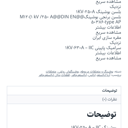
مشاهده سریع
نزدیک
بلسن بوشینگ 1KV-250A
بلسن برنجی بوشینگ@@M12-(1 kV /250 A@@DIN EN
50386-type AP
اطلاعات بیشتر
مشاهده سریع
مقره سازی ایران
نزدیک
سرامیک پایینی 1KV-630A – IIC
اطلاعات بیشتر
مشاهده سریع
دسته:
بوشینگ و متعلقات مربوطه
,
بوشینگهای روغنی
,
متعلقات
برچسب:
آریا ترانسفو
,
ترانس
,
ترانسفورماتور
,
قطعات یدکی ترانسفورماتور
توضیحات
نظرات (0)
توضیحات
بوشینگ 1KV-250 A – IIC