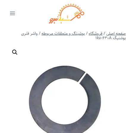
ازگشت
ه
حتوا
صفحه اصلی
/
فروشگاه
/
بوشینگ و متعلقات مربوطه
/
واشر فنری
بوشنیگ 1kv-630A