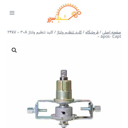
ازگشت
ه
حتوا
صفحه اصلی
/
فروشگاه
/
کلید تنظیم ولتاژ
/
کلید تنظیم ولتاژ 24kV – 30A
– 5pos- Capt