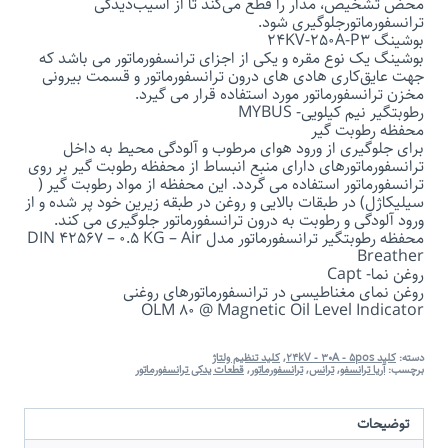
محض تشخیص، مدار را قطع می‌کند تا از آسیب‌دیدگی
ترانسفورماتورجلوگیری شود.
بوشینگ 24KV-250A-P3
بوشینگ یک نوع مقره و یکی از اجزای ترانسفورماتور می باشد که
جهت عایق‌کاری هادی ‌های درون ترانسفورماتور و قسمت بیرونی
مخزن ترانسفورماتور مورد استفاده قرار می گیرد.
رطوبتگیر نیم کیلویی- MYBUS
محفظه رطوبت گیر
برای جلوگیری از ورود هوای مرطوب و آلودگی محیط به داخل
ترانسفورماتورهای دارای منبع انبساط از محفظه رطوبت گیر بر روی
ترانسفورماتور استفاده می گردد. این محفظه از مواد رطوبت گیر (
سیلیکاژل) در طبقات بالایی و روغن در طبقه زیرین خود پر شده و از
ورود آلودگی و رطوبت به درون ترانسفورماتور جلوگیری می کند.
محفظه رطوبتگیر ترانسفورماتور مدل DIN 42567 – 0.5 KG – Air
Breather
روغن نما- Capt
روغن نمای مغناطیسی در ترانسفورماتورهای روغنی
OLM 80 @ Magnetic Oil Level Indicator
دسته:
کلید 24kV - 30A - 5pos
,
کلید تنظیم ولتاژ
برچسب:
آریا ترانسفو
,
ترانس
,
ترانسفورماتور
,
قطعات یدکی ترانسفورماتور
توضیحات