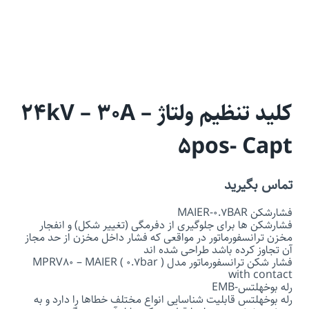
کلید تنظیم ولتاژ 24kV – 30A –
5pos- Capt
تماس بگیرید
فشارشکن MAIER-0.7BAR
فشارشکن ­ها برای جلوگیری از دفرمگی (تغییر شکل) و انفجار
مخزن ترانسفورماتور در مواقعی که فشار داخل مخزن از حد مجاز
آن تجاوز کرده باشد طراحی شده ­اند
فشار شکن ترانسفورماتور مدل MPRV80 – MAIER ( 0.7bar )
with contact
رله بوخهلتس-EMB
رله بوخهلتس قابلیت شناسایی انواع مختلف خطا‌ها را دارد و به