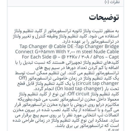
نظرات (0)
توضیحات
به منظور تثبیت ولتاژ ثانویه ترانسفورماتور از کلید تنظیم ولتاژ
استفاده می شود. کلید تنظیم ولتاژ وظیفه کنترل و تغییر ولتاژ
در ترانسفورماتور را بر عهده دارد.
Tap Changer @ Cable DE -Tap Changer Bridge
Connect G=65mm With 2,00 m steel Nude Cable
For Each Side @ – @ 24Kv / 30A / 5Pos – Capt
کلیدهای تنظیم ولتاژ تجهیزاتی هستند که نسبت تبدیل را با
اضافه یا کم کردن تعداد دورها در سیم پیچ های
ترانسفورماتور تنظیم می کنند. این تنظیم ممکن است توسط
یک کلید تنظیم ولتاژ در زمان خاموشی ترانسفورماتور (Off
circuit tap changer) یا یک کلید تنظیم ولتاژ قابل قطع
تحت بار (On load tap changer) انجام گردد.
کلید تنظیم ولتاژ Off circuit: این نوع از کلید تنظیم ولتاژ
معمولا داخل مخزن ترانسفورماتور نصب می شود،بطوریکه
مکانیزم درایو روی درپوش یا دیواره مخزن ترانسفورماتور قرار
می گیرد و با استفاده از یک کلید نصب شده در بیرون مخزن
اتصالات تپ انتخابی مورد نظر را بر روی سیم پیچ برقرار می
سازد. عملکرد این نوع کلید تنظیم ولتاژ در زمانی طراحی شده
است که ترانسفورماتور بی برق باشد.
کاتالوگ