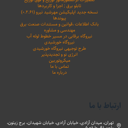
تابلو برق ; اجزا و کاربردها
نسخه جدید اپلیکیشن مهرشید نیرو (۰.۲.۶۱)
پیوندها
بانک اطلاعات ،‌قوانین و مستندات صنعت برق
مهندسی و مشاوره
نیروگاه برقابی در مسیر خطوط لوله آب
نیروگاه خورشیدی
طرح توجیهی نیروگاه خورشیدی
انرژی نو و تجدیدپذیر
میکروتوربین
تماس با ما
درباره ما
ارتباط با ما
تهران، میدان آزادی، خیابان آزادی، خیابان شهیدان، برج زیتون،
واحد A1، طبقه 5