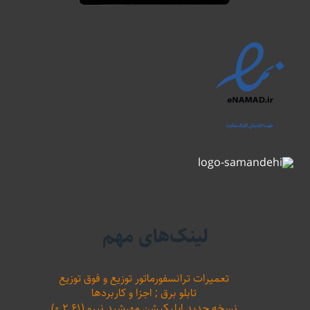
لینک‌های مهم
تعمیرات ترانسفورماتور توزیع و فوق توزیع
تابلو برق ; اجزا و کاربردها
نسخه جدید اپلیکیشن مهرشید نیرو (۰.۲.۶۱)