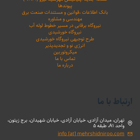
پیوندها
بانک اطلاعات ،‌قوانین و مستندات صنعت برق
مهندسی و مشاوره
نیروگاه برقابی در مسیر خطوط لوله آب
نیروگاه خورشیدی
طرح توجیهی نیروگاه خورشیدی
انرژی نو و تجدیدپذیر
میکروتوربین
تماس با ما
درباره ما
ارتباط با ما
تهران، میدان آزادی، خیابان آزادی، خیابان شهیدان، برج زیتون،
واحد A1، طبقه 5
info [at] mehrshidniroo.com