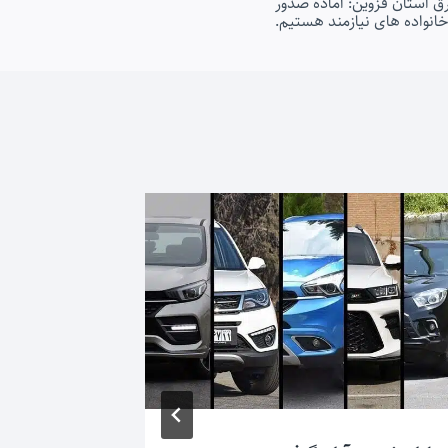
ق استان قزوین: آماده صدور