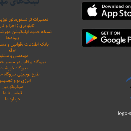
لینک‌های مه
تعمیرات ترانسفورماتور توزیع
تابلو برق ; اجزا و کار
نسخه جدید اپلیکیشن مهرشید نیرو 
پیوندها
بانک اطلاعات ،‌قوانین و م
برق
مهندسی و مشاور
نیروگاه برقابی در مسیر خ
نیروگاه خورشید
طرح توجیهی نیروگاه 
انرژی نو و تجدیدپ
میکروتوربین
تماس با ما
درباره ما