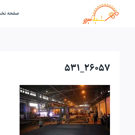
ازگشت
ه
حتوا
صفحه نخ
26057_531