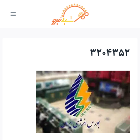
ازگشت
ه
حتوا
3204352