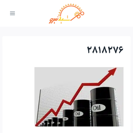
ازگشت
ه
حتوا
2818276