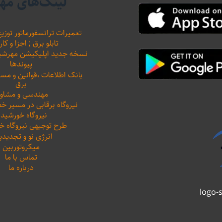
لینک‌های مه
تعمیرات ترانسفورماتور توزیع
تابلو برق ; اجزا و کار
نسخه جدید اپلیکیشن مهرشید نیرو 
پیوندها
بانک اطلاعات ،‌قوانین و م
برق
مهندسی و مشاور
نیروگاه برقابی در مسیر خ
نیروگاه خورشید
طرح توجیهی نیروگاه 
انرژی نو و تجدیدپ
میکروتوربین
تماس با ما
درباره ما