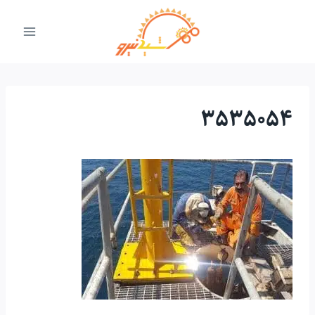
ازگشت
ه
حتوا
3535054