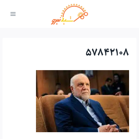
ازگشت
ه
حتوا
57842108