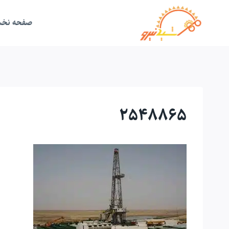
ازگشت
ه
حتوا
صفحه نخ
2548865