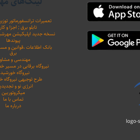
لینک‌های مه
تعمیرات ترانسفورماتور توزیع
تابلو برق ; اجزا و کار
نسخه جدید اپلیکیشن مهرشید نیرو 
پیوندها
بانک اطلاعات ،‌قوانین و م
برق
مهندسی و مشاور
نیروگاه برقابی در مسیر خ
نیروگاه خورشید
طرح توجیهی نیروگاه 
انرژی نو و تجدیدپ
میکروتوربین
تماس با ما
درباره ما