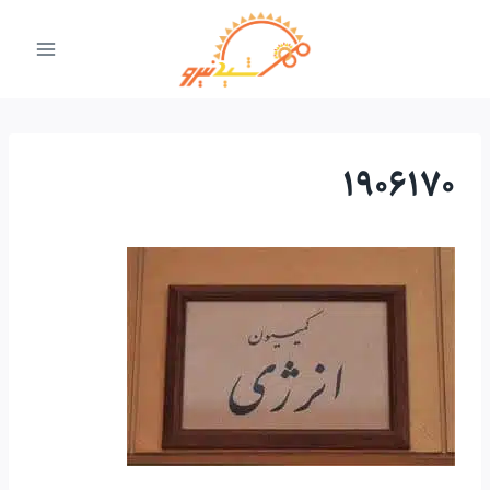
ازگشت
ه
حتوا
1906170