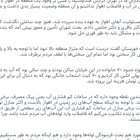
ران ما در تهران گزارش صداوسیما را مبنی بر وجود یک منطقه در اهواز با لو
ی در آب و فاضلاب اهواز نداشتم و آن منطقه وضعیت بسیار بدی داشت و بن
 مسئولیت آبفای اهواز به عهده بنده سپرده شد، هنوز چند ساعتی نگذشت 
تر باقری و دکتر حاتمی دادم. بحث شورای تأمین و مجوز پیش آمد که بنده 
ت و مشکل باید به طور فوری حل شود.
وزستان گفت: درست است که متراژ منطقه بالا نبود اما با توجه به بالا و پ
 کار سختی بود اما تمام این سختی‌ها با لطف مردم برطرف شد.
وی ادامه داد: در این پروژه حدود ۷۰ خانواده در این خیابان ساکن بودند و چند سالی بود که 
نمی‌رسید. ۲۰۰ متر لوله پولی اتلین کار کردیم و ۷۰ کیت انشعاب خانگی بود که به دنبال
چندین نقطه وجود دارد که در ساعات کم فشاری آب یعنی پیک مصرف، برخی 
 با توجه به اینکه سطح آب‌های زیر زمینی در اهواز بالاست و اکثر منازل تو
 برخی منازل در ساعات کم فشاری آب این آب‌های زیر سطحی از طریق درز 
ند و بنده تکذیب می‌کنم که فاضلاب وارد لوله‌های آب مردم شده باشد چرا ک
ستند.
ورد هم بحث فرسودگی لوله‌ها وجود دارد و هم اینکه مردم به طور مستقیم از