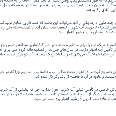
ا داریم که به طور مستقیم پمپ وصل کنیم. ما باید مخزن خانه را به شبکه
متأسفانه چون برخی همشهریان ما پمپ را به طور مستقیم به شبکه وصل ک
ین اتفاق رخ بدهد.
ر چند دلیل دارد. یکی از آنها می‌تواند این باشد که عمده‌ترین منابع تولیدکنن
شمال شهر قرار دارند. یعنی تقریباً ۸۰ درصد آب شهر از تصفیه‌خانه کیان آباد یا تصفیه‌خانه
تاً در مناطق جنوب شهر اهواز است.
اصلاح شبکه آب را برای مناطق مختلف در نظر گرفته‌ایم. منطقه پردیس جز
کز تأمین آب اهواز دارند. در سال‌های قبل ما از تصفیه‌خانه گروه ملی برای 
من حتماً هماهنگ می‌کنم تا در ساعات پیک مصرف آب دو مرکز تصفیه‌خان
تصریح کرد: ما در اهواز بحث تلاقی آب و فاضلاب را نداریم چرا که در خیابا
تند و علاوه بر آن با فاصله از یکدیگر کار شده‌اند.
شکل خاصی در تأمین کیفی آب شرب اهواز نداریم چرا که بخشی از آب شرب ا
یعنی آب سد کرخه است و بخشی دیگر از آب 
هم از بالادست کارون در شهر اهواز برداشت می‌شود.