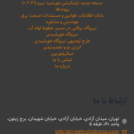
نسخه جدید اپلیکیشن مهرشید نیرو (۰.۲.۶۱)
پیوندها
بانک اطلاعات ،‌قوانین و مستندات صنعت برق
مهندسی و مشاوره
نیروگاه برقابی در مسیر خطوط لوله آب
نیروگاه خورشیدی
طرح توجیهی نیروگاه خورشیدی
انرژی نو و تجدیدپذیر
میکروتوربین
تماس با ما
درباره ما
ارتباط با ما
تهران، میدان آزادی، خیابان آزادی، خیابان شهیدان، برج زیتون،
واحد A1، طبقه 5
info [at] mehrshidniroo.com