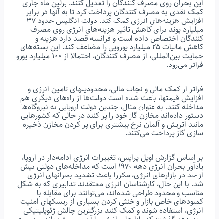
این بحران روی مصرف کنندگان را تعدیل کنند. برلین ماه جاری
کمک نقدی به مصرف کنندگان پرداخت کرد تا به آنها در برابر
افزایش هزینه‌های انرژی کمک کند. دولت انگلیس حدود ۳۷
میلیارد پوند برای کاهش تاثیر هزینه‌های انرژی روی مصرف
کنندگان اختصاص داده است و فرانسه قصد دارد هزینه و
کاهش مالیات ۲۵ میلیارد یورویی را مضاعف کند. این بسته‌های
حمایت بین‌المللی، از مصرف کنندگان، احتمالا از ۱۰۰ میلیارد یورو
فراتر می‌رود.
فراتر از کمک مالی و نجات مالی، محدودیتهای تامین انرژی و
افزایش قیمتها، باعث شده است دولت‌ها از راه‌های دیگری هم
مداخله کنند. به عنوان مثال، چندین دولت اروپایی به نیروگاه‌ها
دستور داده‌اند مخازن گاز خود را پر کنند در حالی که کشورهایی
مانند اتریش و آلمان نرخ بیشتری برای پر کردن مخازن ذخیره
سازی گاز پرداخت می‌کنند.
بر اساس گزارش اویل پرایس، تغییرات انرژی ادامه‌دار در اروپا،
یادآور بحران انرژی دهه ۱۹۷۰ است که مداخله‌های دولتی بیش
از حد در بازارهای انرژی، مکررا باعث تشدید بحرانهای انرژی
شد. با این حال، کارشناسان انرژی معتقدند تدابیری که به شکل
مناسب و محدود طراحی شده‌اند، می‌توانند برای مقابله با
کمبودهای خاص بازار و خنثی کردن بسیاری از ریسکهای امنیت
انرژی، استفاده شوند و کمک کنند بزرگترین چالش ژئوپلیتیکی