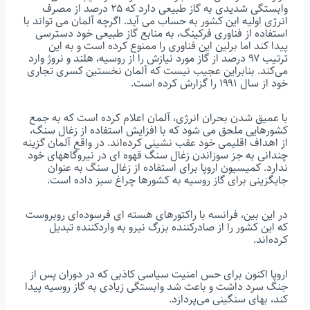
وابستگی شدیدی به گاز طبیعی دارد که ۲۵ درصد از مصرف
انرژی اولیه این کشور به حساب می آید. اگرچه آلمان می تواند با
استفاده از فناوری فرکینگ، به منابع گاز طبیعی خود دسترسی
پیدا کند اما برلین این فناوری را ممنوع کرده است و به این
ترتیب ۹۷ درصد از گاز مورد نیازش را از روسیه، هلند و نروژ وارد
می‌کند. بنابراین عجیب نیست که آلمان نخستین کسری تجاری
خود از سال ۱۹۹۱ را گزارش کرده است.
با عمیق شدن بحران انرژی، آلمان اعلام کرده است که به جمع
کشورهایی ملحق می شود که با افزایش استفاده از زغال سنگ،
از اهداف اقلیمی خود عقب نشینی کرده‌اند. در واقع آلمان گزینه
چندانی به جز سوزاندن زغال سنگ قهوه ای در نیروگاههای خود
ندارد. کمیسیون اروپا برای استفاده از زغال سنگ به عنوان
جایگزینی برای گاز روسیه به کشورها چراغ سبز داده است.
در این بین، فرانسه با راکتورهای هسته ای فرسوده‌ای روبروست
که این کشور را از صادرکننده بزرگ نیرو به واردکننده تبدیل
کرده‌اند.
اروپا اکنون برای حس امنیت سیاسی کاذبی که در دوران پس از
جنگ سرد داشت و باعث شد وابستگی زیادی به گاز روسیه پیدا
کند، بهای سنگینی می‌پردازد.