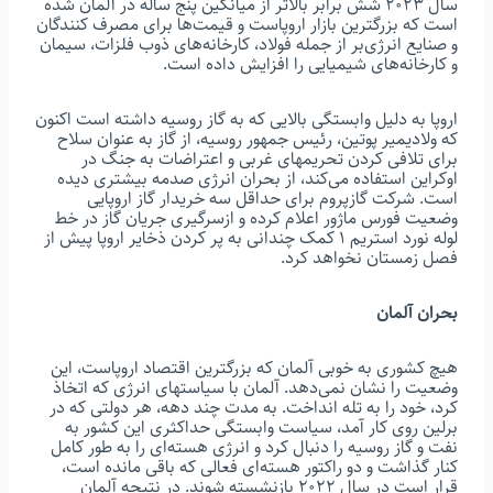
سال ۲۰۲۳ شش برابر بالاتر از میانگین پنج ساله در آلمان شده
است که بزرگترین بازار اروپاست و قیمت‌ها برای مصرف کنندگان
و صنایع انرژی‌بر از جمله فولاد، کارخانه‌های ذوب فلزات، سیمان
و کارخانه‌های شیمیایی را افزایش داده است.
اروپا به دلیل وابستگی بالایی که به گاز روسیه داشته است اکنون
که ولادیمیر پوتین، رئیس جمهور روسیه، از گاز به عنوان سلاح
برای تلافی کردن تحریمهای غربی و اعتراضات به جنگ در
اوکراین استفاده می‌کند، از بحران انرژی صدمه بیشتری دیده
است. شرکت گازپروم برای حداقل سه خریدار گاز اروپایی
وضعیت فورس ماژور اعلام کرده و ازسرگیری جریان گاز در خط
لوله نورد استریم ۱ کمک چندانی به پر کردن ذخایر اروپا پیش از
فصل زمستان نخواهد کرد.
بحران آلمان
هیچ کشوری به خوبی آلمان که بزرگترین اقتصاد اروپاست، این
وضعیت را نشان نمی‌دهد. آلمان با سیاستهای انرژی که اتخاذ
کرد، خود را به تله انداخت. به مدت چند دهه، هر دولتی که در
برلین روی کار آمد، سیاست وابستگی حداکثری این کشور به
نفت و گاز روسیه را دنبال کرد و انرژی هسته‌ای را به طور کامل
کنار گذاشت و دو راکتور هسته‌ای فعالی که باقی مانده است،
قرار است در سال ۲۰۲۲ بازنشسته شوند. در نتیجه آلمان