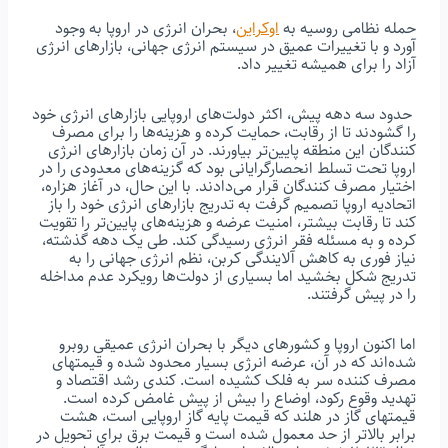
حمله نظامی روسیه به
اوکراین
، بحران انرژی در اروپا به وجود
آورد و با تغییرات عمیق در سیستم انرژی جهانی، بازارهای انرژی
آزاد را برای همیشه تغییر داد.
حدود سه دهه پیش، اکثر دولت‌های اروپایی بازارهای انرژی خود
را گشودند تا از رقابت، حمایت کرده و هزینه‌ها را برای مصرف
کنندگان این منطقه پایین‌تر بیاورند. در آن زمان بازارهای انرژی
اروپا تحت تسلط انحصارگرایانی بود که گزینه‌های معدودی را در
اختیار مصرف کنندگان قرار می‌دادند. با این حال، در آغاز هزاره،
اتحادیه اروپا تصمیم گرفت به تدریج بازارهای انرژی خود را باز
کند تا رقابت بیشتر، امنیت عرضه و هزینه‌های پایین‌تر را تقویت
کرده و به مسئله فقر انرژی رسیدگی کند. طی یک دهه گذشته،
نیاز فوری به کاهش آلایندگی کربن، نظم انرژی جهانی را به
تدریج شکل بخشید اما بسیاری از دولت‌ها رویکرد عدم مداخله
را در پیش گرفتند.
اما اکنون اروپا و کشورهای دیگر با بحران انرژی عمیقی روبرو
شده‌اند که در آن، عرضه انرژی بسیار محدود شده و قیمتهای
مصرف کننده سر به فلک کشیده است. کندی رشد اقتصاد و
تهدید وقوع رکود، اوضاع را بیش از پیش غامض کرده است.
قیمتهای گاز در هلند که قیمت پایه گاز اروپایی است، هشت
برابر بالاتر از حد معمول شده است و قیمت برق برای تحویل در