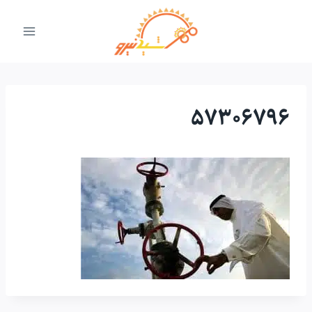
ازگشت
ه
حتوا
57306796