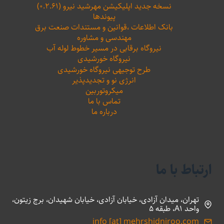
نسخه جدید اپلیکیشن مهرشید نیرو (۰.۲.۶۱)
پیوندها
بانک اطلاعات ،‌قوانین و مستندات صنعت برق
مهندسی و مشاوره
نیروگاه برقابی در مسیر خطوط لوله آب
نیروگاه خورشیدی
طرح توجیهی نیروگاه خورشیدی
انرژی نو و تجدیدپذیر
میکروتوربین
تماس با ما
درباره ما
ارتباط با ما
تهران، میدان آزادی، خیابان آزادی، خیابان شهیدان، برج زیتون،
واحد A1، طبقه 5
info [at] mehrshidniroo.com