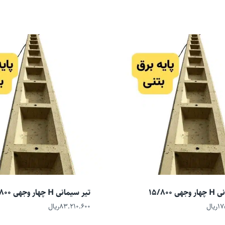
ی 15/800
تیر سیمانی H چهار وجهی 9/800
۱۷
ریال
۸۳.۲۱۰.۶۰۰
ریال