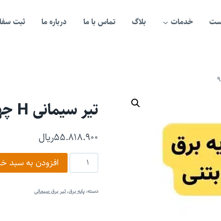
ست
خدمات
بلاگ
تماس با ما
درباره ما
ثبت سفار
تیر سیمانی H چهار وجهی 9/400
۵۵.۸۱۸.۹۰۰
ریال
تیر
افزودن به سبد خر
سیمانی
H
چهار
وجهی
دسته:
پایه برق
,
تیر برق سیمانی
9/400
عدد