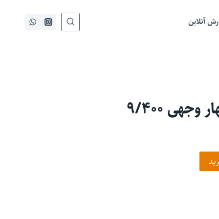
ش آنلاین
ید