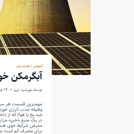
آموزشی
|
تجدید پذیر
آبگرمکن خو
توسط
مهرشید نیرو
24 فروردین 1399
وظیفه جذب انرژی خورشی
ضد یخ یا هوا) که از داخ
در یک منبع ذخیره حرار
معرض شرایط جوی هستند،
برای مصرف کم است بط