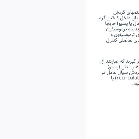
ستمهای گردش
ال داخل کلکتور گرم
 یا پسیو) جابجا
 پدیده ترموسیفون
ی ترموسیفون و
ای تفاضلی کنترل
یرند که عبارتند از:
یر فعال (پسیو)
گردش سیال عامل در
آنها نصب میشود. برای جلوگیری از یخ زدگی کلکتور در سیستمهای مستقیم از گردش معکوس(recirculation) یا