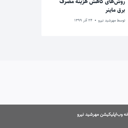
روش‌های کاهش هزینه مصرف
هواگیری ب
برق ماینر
و … ( قسم
توسط
مهرشید نیرو
24 آذر 1399
توسط
مهرشید ن
ه وب‌اپلیکیشن مهرشید نیرو