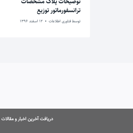
ادی
توضیحات پلاک مشخصات
ترانسفورماتور توزیع
توسط
فناوری اطلاعات
12 اسفند 1396
دریافت آخرین اخبار و مقالا