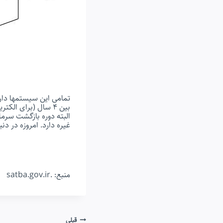
تمامی این سیستمها دار
بین ۴ سال (برای الکتریسیته) و ۷ سال (برای دیزل) میباشد.
البته دوره بازگشت سرم
غیره دارد. امروزه در د
منبع: .satba.gov.ir
قبلی