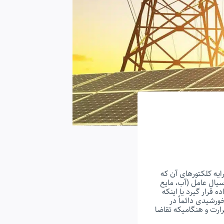
ا SWH (Solar water heating) عبارتست از آرایه کلکتورهای آن که
یال عامل (آب، مایع
 قرار گیرد یا اینکه
رشیدی دائماً در
ارت و هنگامیکه تقاضا