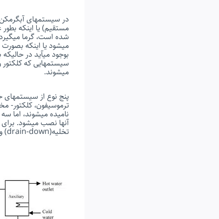
در سیستمهای آبگرمکن 
مستقیم) یا اینکه بطور
شده است، گرما میگیرد 
میشود یا اینکه بصورت ا
بوجود میآید در حالیکه
سیستمهایی که کلکتور و
میشوند.
پنج نوع از سیستمهای خو
ترموسیفون، کلکتور- مخ
نامیده میشوند، اما سه
تخلیه(drain-down) و در سیستمهای غیر مستقیم از تخلیه برگشتی (drain-back) استفاده میشود.