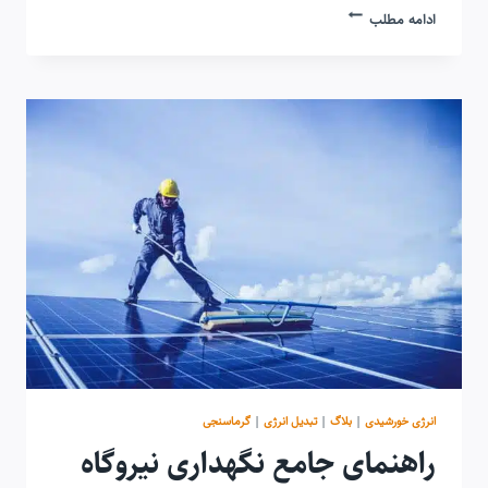
دیود
ادامه مطلب
بایپس
در
پنل
خورشیدی؛
نقش،
عملکرد
و
نکات
طراحی
انرژی خورشیدی
|
بلاگ
|
تبدیل انرژی
|
گرماسنجی
راهنمای جامع نگهداری نیروگاه