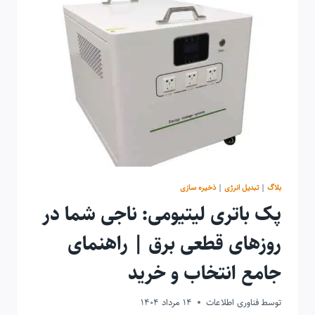
معیار
انتخاب
پنل
باشد؟
بلاگ
|
تبدیل انرژی
|
ذخیره سازی
پک باتری لیتیومی: ناجی شما در
روزهای قطعی برق | راهنمای
جامع انتخاب و خرید
توسط
فناوری اطلاعات
14 مرداد 1404