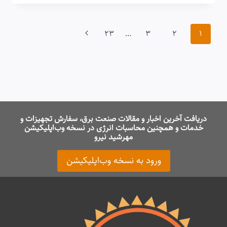
CELL:
راهنمای
کامل
پیمایش
تکنولوژی
صفحه
23
…
3
2
1
که
آینده
صفحه
انرژی
بعدی
خورشیدی
را
می‌سازد
دریافت آخرین اخبار و مقالات صنعت برق، سفارش تجهیزات و
خدمات و همچنین محاسبات انرژی در نسخه وب‌اپلیکیشن
مهرشید نیرو
ورود به نسخه وب‌اپلیکیشن