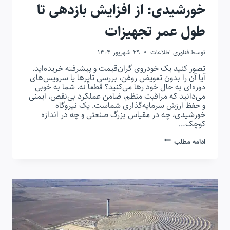
خورشیدی: از افزایش بازدهی تا
طول عمر تجهیزات
توسط
فناوری اطلاعات
29 شهریور 1404
تصور کنید یک خودروی گران‌قیمت و پیشرفته خریده‌اید.
آیا آن را بدون تعویض روغن، بررسی تایرها یا سرویس‌های
دوره‌ای به حال خود رها می‌کنید؟ قطعاً نه. شما به خوبی
می‌دانید که مراقبت منظم، ضامن عملکرد بی‌نقص، ایمنی
و حفظ ارزش سرمایه‌گذاری شماست. یک نیروگاه
خورشیدی، چه در مقیاس بزرگ صنعتی و چه در اندازه
کوچک…
راهنمای
ادامه مطلب
جامع
نگهداری
نیروگاه
خورشیدی:
از
افزایش
بازدهی
تا
طول
عمر
تجهیزات