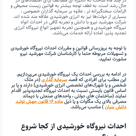
در چند ماه ساخت که انگیزه ای مضاعف برای اقتصادهای در
حال رشد است. به لطف توجه بیشتر به قوانین زیست محیطی و
الزامات سختگیرانه تر ، علاوه بر سرمایه گذاران خصوصی ،
بسیاری از دولت‌ها نیز به انرژی خورشیدی علاقه مند شده اند.
شرکت مهرشید نیرو با دانش و تجربه کافی در احداث انواه
نیروگاه خورشیدی و همچنین تجربه تجهیز انواع نیروگاه انرژی
تجدید پذیر، آماده ارائه خدمات می‌باشد.
با توجه به بروزرسانی قوانین و مقررات احداث نیروگاه خورشیدی
و تسهیلات مربوطه حتما با کارشناسان شرکت مهرشید نیرو
مشورت نمایید.
در ادامه به بررسی احداث یک نیروگاه خورشیدی می‌پردازیم.
این مطلب برای افرادی که قصد
سرمایه گذاری
(در ملک
شخصی و یا شهرک‌های تخصصی انرژی خورشیدی) دارند و یا بر
اساس قانون بایستی نسبت به احداث نیروگاه تجدیدپذیر اقدام
نمایند (ساختمان های دولتی ، واحدهای صنعتی با دیماند
مصرفی بالای یک مگاوات و یا ذیل
ماده ۱۶ قانون جهش تولید
دانش بنیان
) مناسب می‌باشد.
احداث نیروگاه خورشیدی از کجا شروع