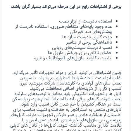
برخی از اشتباهات رایج در این مرحله می‌تواند بسیار گران باشد:
استفاده نادرست از ابزار نصب
عدم وجود پایه‌های متقاطع ضروری. استفاده نادرست از
پوشش‌های ضد خوردگی
جهت گیری نادرست سازه ها
ناهماهنگی برخی از عناصر
نصب نادرست سیستم‌های ردیابی
فضای ناکافی برای چرخش ماژول ها
تثبیت ناکارآمد ماژول‌های فتوولتائیک و غیره
چنین اشتباهاتی بر تولید انرژی و دوام تجهیزات تأثیر می‌گذارد.
اغلب آنها باعث ایجاد شرایط اضطراری می‌شوند. با سپردن
نصب سازه‌های فولادی به کارشناسان شرکت مهرشید نیرو،
کسب و کار را از هزینه‌های اضافی محافظت می‌کنید.
کابل ها و تجهیزات الکتریکی باید مطابق با توصیه‌های سازنده
نصب شوند. کارهای برقی باید با احتیاط انجام شود، زیرا ممکن
است در هنگام کشیدن یا خم شدن کابل آسیب وارد شود.
کابل‌های متصل به استراکچر به حفاظت و تثبیت مناسب برای
اطمینان از عملکرد عادی و عمر طولانی تجهیزات دارند. کابل‌های
زیرزمینی بین ماژول‌های خورشیدی باید در عمق ایمن و با
علامت گذاری مناسب گذاشته شوند. کابل‌ها در کانال‌های کابلی
گذاشته می‌شوند یا توسط لایه‌ای از ماسه محافظت می‌شوند تا