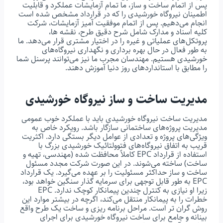
پس از اتمام ساخت و ساز، ما تمام آزمایشات عملکرد و قابلیت
اطمینان نیروگاه خورشیدی را که در قرارداد مشخص شده است
انجام می‌دهیم. پس از اتمام موفقیت آمیز آزمایشات، شرکت
کلیه اسناد و مدارک شامل شرح دقیق طرح، نقشه ها،
پروتکل‌های عملیاتی و غیره را در اختیار مشتری قرار می‌دهد. ما
به طور فعال در حال بهره برداری و نگهداری نیروگاه‌های
خورشیدی هستیم. مهندسان مجرب ما نیز می‌توانند پرسنل شما
را مطابق با استانداردهای روز دنیا آموزش دهند.
مدیریت ساخت و ساز نیروگاه خورشیدی
مدیریت ساخت نیروگاه خورشیدی باید با عملکرد خوب عمومی
مدیریت پروژه‌های ساختمانی سازگار باشد. رویکرد خاص به
ویژگی‌های پروژه و تعدادی از عوامل دیگر بستگی دارد. اکثریت
قریب به اتفاق نیروگاه‌های فتوولتائیک خورشیدی بزرگ با
استفاده از قرارداد EPC کاملاً محافظت شده (مهندسی، تهیه و
ساخت) ساخته می‌شوند. در این صورت شرکت مجدد مسئول
ساخت و ساز حداکثر مسئولیت را بر عهده می‌گیرد. یک قرارداد
EPC به طور قابل توجهی برای سرمایه گذار سنگین خواهد بود،
زیرا او نیازی به کنترل چندین پیمانکار کوچک ندارد. EPC
خطرات را به پیمانکار منتقل می‌کند، اگرچه در بیشتر موارد این
روش گران تر است. مراحل برنامه ریزی و ساخت یک طرح واقع
بینانه و جامع برای ساخت نیروگاه خورشیدی برای اجرای