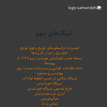
لینک‌های مهم
تعمیرات ترانسفورماتور توزیع و فوق توزیع
تابلو برق ; اجزا و کاربردها
نسخه جدید اپلیکیشن مهرشید نیرو (۰.۲.۶۱)
پیوندها
بانک اطلاعات ،‌قوانین و مستندات صنعت برق
مهندسی و مشاوره
نیروگاه برقابی در مسیر خطوط لوله آب
نیروگاه خورشیدی
طرح توجیهی نیروگاه خورشیدی
انرژی نو و تجدیدپذیر
میکروتوربین
تماس با ما