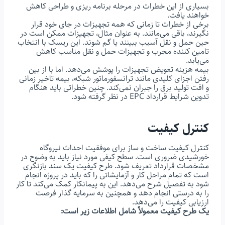
بسیاری از این خطرات در مرحله برنامه ریزی و طراحی کاهش
خواهند یافت.
برخی از خطرات تا زمانی که همه تجهیزات در جای خود قرار
نگیرند، باقی می‌مانند. به عنوان مثال، تجهیزات ممکن است در
حین حمل و نقل آسیب ببینند یا گم شوند. این ریسک با انتخاب
تامین کننده مجرب و تجهیزات حمل و نقل مناسب کاهش
می‌یابد.
بیمه هزینه تعویض تجهیزات را پوشش می‌دهد. اما با از بین
رفتن اجزای کلیدی مانند ترانسفورماتور شبکه، بیمه تاخیر زمانی
و افت تولید برق را جبران نمی‌کند. چنین خطراتی باید هنگام
تدوین شرایط قرارداد EPC در نظر گرفته شود.
کنترل کیفیت
کنترل کیفیت ساخت و ساز برای موفقیت احداث نیروگاه
خورشیدی ضروری است. سطح کیفی مورد نیاز باید به وضوح در
مشخصات قرارداد تعریف شود. طرح کیفیت یک سند بازنگری
است که تمام مراحل کار و آزمایشاتی را که باید در پروژه انجام
شود به تفصیل شرح می‌دهد. این به پیمانکار کمک می‌کند تا کار
را به درستی انجام دهد و همچنین به سرمایه گذار فرصت
ارزیابی کیفیت را می‌دهد.
یک طرح کیفیت معمولاً شامل اطلاعات زیر است: