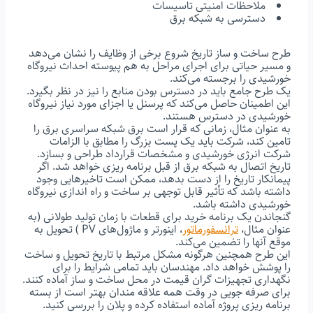
ملاحظات امنیتی تاسیسات
دسترسی به شبکه برق
طرح ساخت و ساز تاریخ شروع برخی از وظایف را نشان می‌دهد
و مسیر حیاتی برای اجرای مراحل به هم پیوسته احداث نیروگاه
خورشیدی را برجسته می‌کند.
یک طرح جامع باید در دسترس بودن منابع را نیز در نظر بگیرد.
این اطمینان حاصل می‌کند که پرسنل یا اجزای مورد نیاز نیروگاه
خورشیدی در دسترس هستند.
به عنوان مثال، زمانی که قرار است برق شبکه سراسری برق را
تامین کند، شرکت باید یک پست بزرگ را مطابق با الزامات
شرکت انرژی خورشیدی و مشخصات قرارداد طراحی و بسازد.
تاریخ اتصال به شبکه برق از قبل برنامه ریزی خواهد شد. اگر
پیمانکار تاریخ را از دست بدهد، ممکن است تاخیرهایی وجود
داشته باشد که تأثیر قابل توجهی بر ساخت و راه اندازی نیروگاه
خورشیدی داشته باشد.
گنجاندن یک برنامه خرید برای قطعات با زمان تولید طولانی (به
عنوان مثال،
ترانسفورماتور
، اینورتر و ماژول‌های PV ) تحویل به
موقع آنها را تضمین می‌کند.
این طرح همچنین هرگونه مشکل مرتبط با تاریخ تحویل و ساخت
را پوشش خواهد داد. مهندسان باید تمامی شرایط را برای
نگهداری تجهیزات گران قیمت در محل ساخت و ساز آماده کنند.
برای صرفه جویی در وقت همه علاقه مندان بهتر است از بسته
برنامه ریزی پروژه آماده استفاده کرده و پلان را بررسی کنید.