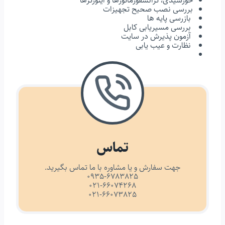
خورشیدی، ترانسفورماتورها و اینورترها
بررسی نصب صحیح تجهیزات
بازرسی پایه ها
بررسی مسیریابی کابل
آزمون پذیرش در سایت
نظارت و عیب یابی
تماس
جهت سفارش و یا مشاوره با ما تماس بگیرید.
0935-6783825
021-66074268
021-66073825