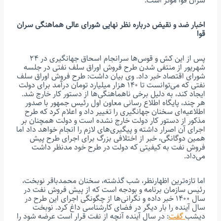
سران قوا مؤثر است.
اخبار ضد و نقیض درباره نظر نهایی شورای عالی هماهنگی سران
قوا
پس از این کش و قوس‌ها سرانجام اسحاق جهانگیری در ۲۴
شهریور از منتفی شدن طرح فروش اوراق سلف نفتی در جلسه
شورای اقتصاد خبر داد. وی بیان داشت: طرح فروش اوراق سلف
نفتی که می‌توانست تا ۱۴۰ هزار میلیارد تومان درآمد برای دولت
ایجاد کند، به دلیل برخی ناهماهنگی‌ها از دستور کار خارج شد.
هر چند، پایگاه اطلاع رسانی معاون اول رئیس جمهور با صدور
اطلاعیه‌ای سخنان جهانگیری را تغییر داد و اعلام کرد که طرح
مذکور از دستور کار دولت خارج نشده است و دولت همچنان بر
اجرای آن اصرار داشته و پیگیری‌های لازم را انجام خواهد داد اما
همین دوگانگی، خبر از اختلافی بزرگ برای اجرای طرح پیش
فروش نفت به کیفیتی که دولت در طرح خود مدنظر داشت
می‌داد.
اما تازه‌ترین اظهارنظر، شب گذشته، سخنان محمدباقر نوبخت،
رئیس سازمان برنامه و بودجه است که از پیش فروش نفت در
سال ۱۴۰۰ خبر داده و نگرانی‌ها از چگونگی اجرای این طرح در
سال آینده را بار دیگر در فضای کارشناسی داغ کرد. نوبخت
دیشب
گفت
: در سال آینده آنچه از نفت قرار است عرضه شود را