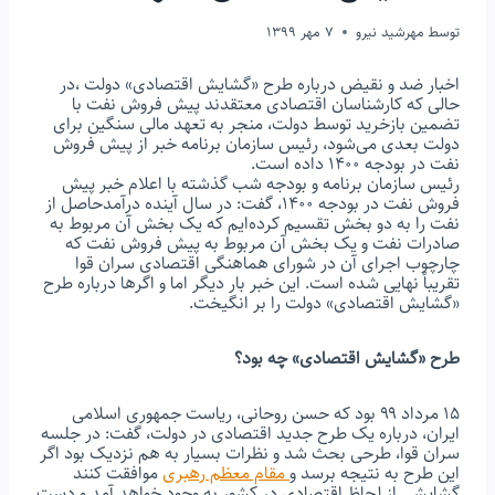
توسط
مهرشید نیرو
7 مهر 1399
اخبار ضد و نقیض درباره طرح «گشایش اقتصادی» دولت ،در
حالی که کارشناسان اقتصادی معتقدند پیش فروش نفت با
تضمین بازخرید توسط دولت، منجر به تعهد مالی سنگین برای
دولت بعدی می‌شود، رئیس سازمان برنامه خبر از پیش فروش
نفت در بودجه ۱۴۰۰ داده است.
رئیس سازمان برنامه و بودجه شب گذشته با اعلام خبر پیش
فروش نفت در بودجه ۱۴۰۰، گفت: در سال آینده درآمدحاصل از
نفت را به دو بخش تقسیم کرده‌ایم که یک بخش آن مربوط به
صادرات نفت و یک بخش آن مربوط به پیش فروش نفت که
چارچوب اجرای آن در شورای هماهنگی اقتصادی سران قوا
تقریباً نهایی شده است. این خبر بار دیگر اما و اگرها درباره طرح
«گشایش اقتصادی» دولت را بر انگیخت.
طرح «گشایش اقتصادی» چه بود؟
۱۵ مرداد ۹۹ بود که حسن روحانی، ریاست جمهوری اسلامی
ایران، درباره یک طرح جدید اقتصادی در دولت، گفت: در جلسه
سران قوا، طرحی بحث شد و نظرات بسیار به هم نزدیک بود اگر
این طرح به نتیجه برسد و
مقام معظم رهبری
موافقت کنند
گشایشی از لحاظ اقتصادی در کشور به وجود خواهد آمد و دست