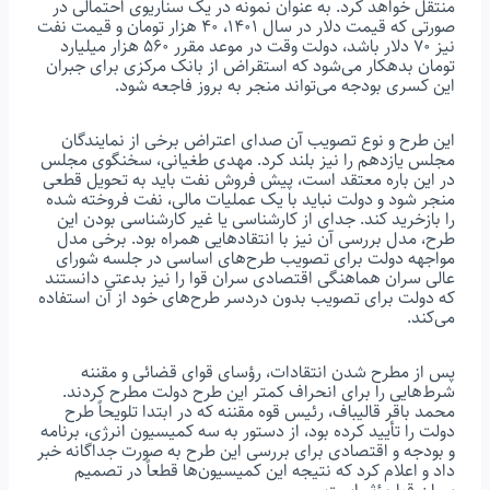
منتقل خواهد کرد. به عنوان نمونه در یک سناریوی احتمالی در
صورتی که قیمت دلار در سال ۱۴۰۱، ۴۰ هزار تومان و قیمت نفت
نیز ۷۰ دلار باشد، دولت وقت در موعد مقرر ۵۶۰ هزار میلیارد
تومان بدهکار می‌شود که استقراض از بانک مرکزی برای جبران
این کسری بودجه می‌تواند منجر به بروز فاجعه شود.
این طرح و نوع تصویب آن صدای اعتراض برخی از نمایندگان
مجلس یازدهم را نیز بلند کرد. مهدی طغیانی، سخنگوی مجلس
در این باره معتقد است، پیش فروش نفت باید به تحویل قطعی
منجر شود و دولت نباید با یک عملیات مالی، نفت فروخته شده
را بازخرید کند. جدای از کارشناسی یا غیر کارشناسی بودن این
طرح، مدل بررسی آن نیز با انتقادهایی همراه بود. برخی مدل
مواجهه دولت برای تصویب طرح‌های اساسی در جلسه شورای
عالی سران هماهنگی اقتصادی سران قوا را نیز بدعتی دانستند
که دولت برای تصویب بدون دردسر طرح‌های خود از آن استفاده
می‌کند.
پس از مطرح شدن انتقادات، رؤسای قوای قضائی و مقننه
شرط‌هایی را برای انحراف کمتر این طرح دولت مطرح کردند.
محمد باقر قالیباف، رئیس قوه مقننه که در ابتدا تلویحاً طرح
دولت را تأیید کرده بود، از دستور به سه کمیسیون انرژی، برنامه
و بودجه و اقتصادی برای بررسی این طرح به صورت جداگانه خبر
داد و اعلام کرد که نتیجه این کمیسیون‌ها قطعاً در تصمیم