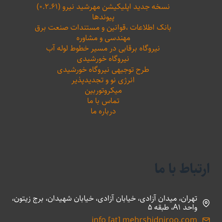
نسخه جدید اپلیکیشن مهرشید نیرو (۰.۲.۶۱)
پیوندها
بانک اطلاعات ،‌قوانین و مستندات صنعت برق
مهندسی و مشاوره
نیروگاه برقابی در مسیر خطوط لوله آب
نیروگاه خورشیدی
طرح توجیهی نیروگاه خورشیدی
انرژی نو و تجدیدپذیر
میکروتوربین
تماس با ما
درباره ما
ارتباط با ما
تهران، میدان آزادی، خیابان آزادی، خیابان شهیدان، برج زیتون،
واحد A1، طبقه 5
info [at] mehrshidniroo.com