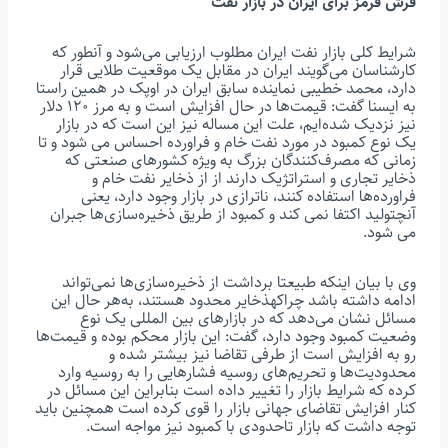
فرش قرمز برای ایران در بازار نفت
شرایط کلی بازار نفت ایران مطلوب ارزیابی می‌شود و آنطور که
کارشناسان می‌گویند ایران در مقابل یک موقعیت طلایی قرار
دارد، محمد خطیبی نماینده سابق ایران در اوپک در همین راستا
به ایسنا گفت: قیمت‌ها در حال افزایش است و به مرز ۱۲۰ دلار
نیز نزدیک شده‌ایم، علت این مساله نیز این است که در بازار
یک نوع کمبود در مورد نفت خام و فراورده احساس می شود و تا
زمانی که مصرف‌کنندگان بزرگ به ویژه کشورهای صنعتی که
ذخایر تجاری و استراتژیک دارند از از ذخایر نفت خام و
فراورده‌ها استفاده کنند، ناترازی در بازار وجود دارد، یعنی
آنچتولید اکتفا نمی کند و کمبود از طریق ذخیره‌سازی‌ها جبران
می شود.
وی با بیان اینکه طبیعتا برداشت از ذخیره‌سازی‌ها نمی‌تواند
ادامه داشته باشد چراکهذخایر محدود هستند، به‌هر حال این
مسائل نشان می‌دهد که در بازارهای بین المللی یک نوع
وضعیت کمبود وجود دارد، گفت: این بازار محکم بوده و قیمت‌ها
رو به افزایش است از طرفی تقاضا نیز بیشتر شده و
محدودیت‌ها و تحریم‌های روسیه فشارهایی را به روسیه وارد
کرده که شرایط بازار را تغییر داده است بنابراین این مسائل در
کنار افزایش تقاضای جهانی بازار را قوی کرده است همچنین باید
توجه داشت که بازار تاحدودی با کمبود نیز مواجه است.