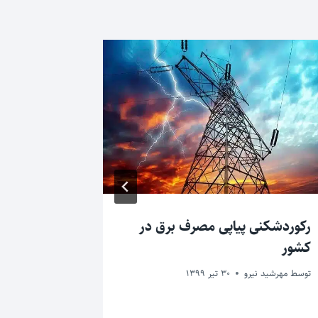
رکوردشکنی پیاپی مصرف برق در
کشور
پتروشیمی ها طی 
توسط
مهرشید نیرو
30 تیر 1399
توسط
مهرشید ن