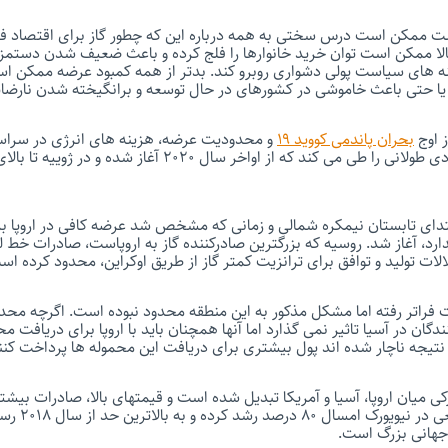
 ممکن است درس سختی به همه درباره این که چطور گاز برای اقتصاد فرا
لا ممکن است توان خرید خانوارها را فلج کرده و باعث ضعیف شدن دستمزد
زینه های سیاست پولی دشواری روبرو کند. بدتر از همه کمبود عرضه ممکن 
ه یا حتی باعث خاموشی در کشورهای در حال توسعه و برانگیخته شدن نارضا
ز اوج
بحران پاندمی کووید ۱۹
و محدودیت عرضه، هزینه های انرژی در سراسر
تدای تابستان نیمکره شمالی و زمانی که مشخص شد عرضه کافی در اروپا بر
رد، آغاز شد. روسیه که بزرگترین صادرکننده گاز به اروپاست، صادرات خط لو
الات تولید و توافق برای ترانزیت کمتر گاز از طریق اوکراین، محدود کرده اس
نفت فراتر رفته اما مشکل مذکور به این منطقه محدود نبوده است. اگرچه م
ر نتیجه ناچار شده اند پول بیشتری برای دریافت این محموله ها پرداخت کنن
است. معاملات گ
ی جهانی بزرگ است.