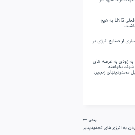
لئونید میخلسون، مدیرعامل شرکت تولیدکننده LNG نوواتک روسیه در این باره اظهار کرد: قیمتهای فعلی LNG به هیچ
اشند.
یاری از صنایع انرژی بر
 به زودی به عرصه های
 شوند بخواهند
یل محدودیتهای زنجیره
بعدی
ردن به انرژی‌های تجدیدپذیر