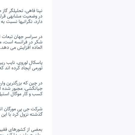
نینا فاهی، تحلیلگر گاز 
دارد، نگرانیها نسبت ب
در سراسر جهان تبعات 
شکر در فرانسه است، ماه
العاده افزایش می دهد.
پاسکال لوروی، نایب ری
تورمی ایجاد کرده اند ک
در چین که بزرگترین وار
جیانگشی، مجبور شده ان
کسب و کار موگال استیل
شرکت جی پی مورگان اند
گذشته نزول کرد با این
بعضی از کشورهای فقیرتر
روان جریان پیدا کند. ب