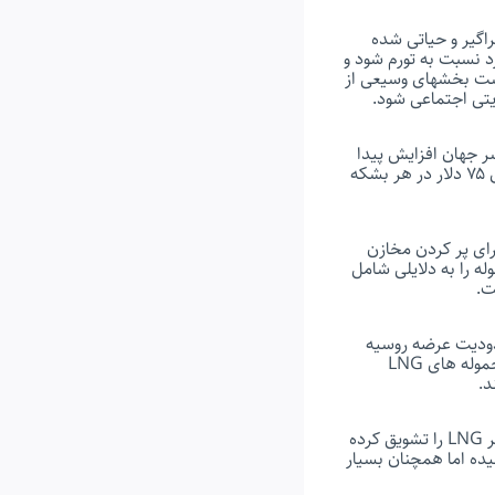
گیر و حیاتی شده
 نسبت به تورم شود و
است بخشهای وسیعی از
یتی اجتماعی شود.
 جهان افزایش پیدا
می کند. نفت روند صعودی طولانی را طی می کند که از اواخر سال ۲۰۲۰ آغاز شده و در ژوییه تا بالای ۷۵ دلار در هر بشکه
ای پر کردن مخازن
له را به دلایلی شامل
ت.
حدودیت عرضه روسیه
مستقیما روی مصرف کنندگان در آسیا تاثیر نمی گذارد اما آنها همچنان باید با اروپا برای دریافت محموله های LNG
د.
بازار LNG به وجه مشترکی میان اروپا، آسیا و آمریکا تبدیل شده است و قیمتهای بالا، صادرات بیشتر LNG را تشویق کرده
از طبیعی در نیویورک امسال ۸۰ درصد رشد کرده و به بالاترین حد از سال ۲۰۱۸ رسیده اما همچنان بسیار