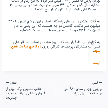
تهران بارش‌ها کمتر از ۳۰۰ میلی متر بوده که این رقم در مدت
مشابه سال قبل معادل ۴۴۰ میلی متر ثبت شده و این یعنی ۳۰
درصد کاهش بارش در استان تهران رخ داده است.
به گفته بختیاری سدهای پنجگانه استان تهران هم اکنون با ۳۸۰
میلیون متر مکعب کاهش مواجه هستند که این یعنی ما هم
اکنون ۳۰ تا ۳۵ درصد از ذخایر سدها را از دست داده‌ایم.
به گزارش ایسنا، قرار بود که از روز شنبه بر اساس اخطار های
قبلی آب مشترکان پرمصرف تهرانی روزی
دو تا پنج ساعت قطع
شود
.
ایسنا
راهبری
قبلی
بعدی
توربین جزر و مدی ۶۸۰ تنی
عقب نشینی لوک اویل از
نوشته
برای تولید انرژی پاک
فروش دارایی عراقی خود به
چینی‌ها