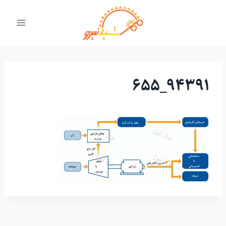
ازگشت
ه
حتوا
94391_655