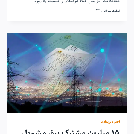
معاملات، افزایش ۴۵۲ درصدی را نسبت به روز…
رشد
ادامه مطلب
۴۳۶
درصدی
معاملات
برق
شرکت
های
توزیع
در
بورس
انرژی
اخبار و رویدادها
۱۵ میلیون مشترک برق مشمول