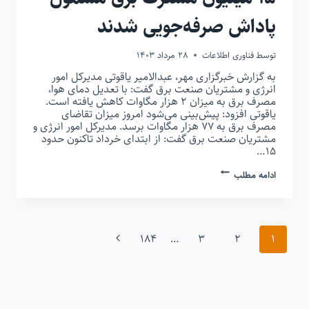
پاداش صرفه‌جویی شدند
توسط
فناوری اطلاعات
28 مرداد 1403
به گزارش خبرگزاری مهر، عبدالامیر یاقوتی مدیرکل امور
انرژی و مشتریان صنعت برق گفت: با تعدیل دمای هوا،
مصرف برق به میزان ۲ هزار مگاوات کاهش یافته است.
یاقوتی افزود: پیش‌بینی می‌شود امروز میزان تقاضای
مصرف برق به ۷۷ هزار مگاوات برسد. مدیرکل امور انرژی و
مشتریان صنعت برق گفت: از ابتدای خرداد تاکنون حدود
۱۵…
۱۵
ادامه مطلب
میلیون
مشترک
برق
مشمول
پاداش
پیمایش
صرفه‌جویی
صفحه
184
…
3
2
1
شدند
صفحه
بعدی