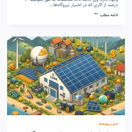
درصد از گازی که در اختیار نیروگاه‌ها…
۲۰
ادامه مطلب
درصد
از
برق
تولیدی
در
هنگام
توزیع
هدر
می
رود
اخبار و رویدادها