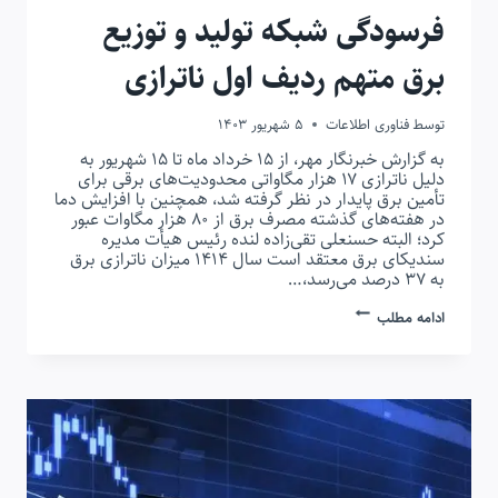
فرسودگی شبکه تولید و توزیع
برق متهم ردیف اول ناترازی
توسط
فناوری اطلاعات
5 شهریور 1403
به گزارش خبرنگار مهر، از ۱۵ خرداد ماه تا ۱۵ شهریور به
دلیل ناترازی ۱۷ هزار مگاواتی محدودیت‌های برقی برای
تأمین برق پایدار در نظر گرفته شد، همچنین با افزایش دما
در هفته‌های گذشته مصرف برق از ۸۰ هزار مگاوات عبور
کرد؛ البته حسنعلی تقی‌زاده لنده رئیس هیأت مدیره
سندیکای برق معتقد است سال ۱۴۱۴ میزان ناترازی برق
به ۳۷ درصد می‌رسد،…
فرسودگی
ادامه مطلب
شبکه
تولید
و
توزیع
برق
متهم
ردیف
اول
ناترازی