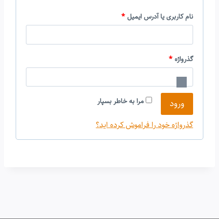
ا
نام کاربری یا آدرس ایمیل
*
ل
ز
ا
گذرواژه
*
ا
ل
م
ز
ی
مرا به خاطر بسپار
ورود
ا
گذرواژه خود را فراموش کرده اید؟
م
ی