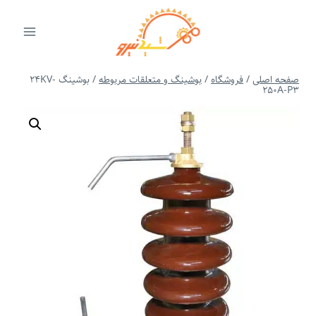
ازگشت
ه
حتوا
صفحه اصلی
/
فروشگاه
/
بوشینگ و متعلقات مربوطه
/
بوشینگ 24KV-
250A-P3