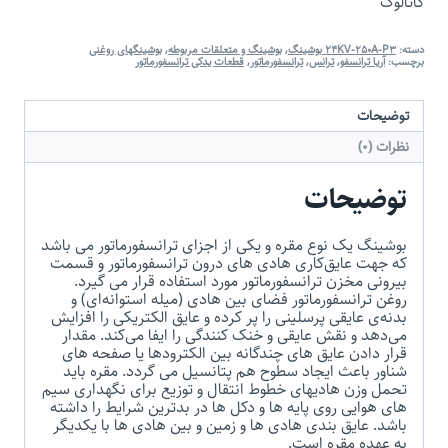
کاتالوگ
دسته:
24KV-250A-P3 بوشینگ
,
بوشینگ و متعلقات مربوطه
,
بوشینگهای روغنی
برچسب:
آریا ترانسفو
,
ترانس
,
ترانسفورماتور
,
قطعات یدکی ترانسفورماتور
توضیحات
نظرات (0)
توضیحات
بوشینگ یک نوع مقره و یکی از اجزای ترانسفورماتور می باشد
که جهت عایق‌کاری هادی ‌های درون ترانسفورماتور و قسمت
بیرونی مخزن ترانسفورماتور مورد استفاده قرار می گیرد.
روغن ترانسفورماتور فضای بین هادی (میله استوانه‌ای) و
بدنه‌ی عایقی پرسلینی را پر کرده و عایق الکتریکی را افزایش
می‌دهد و نقش عایقی و خنک کنندگی را ایفا می‌کند. مقدار
قرار دادن عایق های چندگانه بین الکترودها یا صفحه های
شناور باعث ایجاد سطوح هم پتانسیل می گردد. مقره باید
تحمل وزن هادیهای خطوط انتقال و توزیع برای نگهداری سیم
های هوایی روی پایه ها و دکل ها در بدترین شرایط را داشته
باشد. عایق بندی هادی ها و زمین و بین هادی ها با یکدیگر
به عهده مقره است.