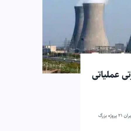
ارتی عملیاتی
مدیرعامل شرکت تولید نیروی برق حرارتی گفت: تا پایان امسال در قالب پویش #هر هفته الف ب_ایران ۲۱ پروژه بزرگ