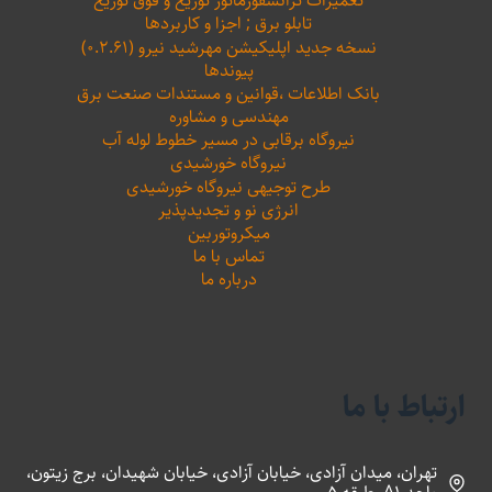
تعمیرات ترانسفورماتور توزیع و فوق توزیع
تابلو برق ; اجزا و کاربردها
نسخه جدید اپلیکیشن مهرشید نیرو (۰.۲.۶۱)
پیوندها
بانک اطلاعات ،‌قوانین و مستندات صنعت برق
مهندسی و مشاوره
نیروگاه برقابی در مسیر خطوط لوله آب
نیروگاه خورشیدی
طرح توجیهی نیروگاه خورشیدی
انرژی نو و تجدیدپذیر
میکروتوربین
تماس با ما
درباره ما
ارتباط با ما
تهران، میدان آزادی، خیابان آزادی، خیابان شهیدان، برج زیتون،