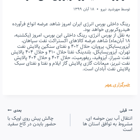
توسط
مهرشید نیرو
18 آبان 1399
رینگ داخلی بورس انرژی ایران امروز شاهد عرضه انواع فرآورده
هیدروکربوری خواهد بود.
به نقل از بورس انرژی، رینگ داخلی این بورس، امروز (یکشنبه،
۱۸ آبان‌ماه) شاهد عرضه کالاهای اکستراکت نفت سپاهان،
آیزوریسایکل، پروپان، حلال ۴۰۲ و نفتای سنگین پالایش نفت
تهران، آیزوریسایکل، بلندینگ نفتا حلال ۴۱۰ و حلال ۴۰۴ پالایش
نفت شیراز، آیزوفید، ریفورمیت، حلال ۴۰۲ و حلال ۴۰۴ پالایش
نفت تبریز، میعانات گازی پالایش گاز ایلام و نفتا و نفتای سبک
پالایش نفت آبادان است.
خبرگزاری مهر
راهبری
قبلی
بعدی
انتقال آب بین حوضه ای،
چالش‌ پیش روی اوپک با
نوشته
مشروط به توافق استان ها
حضور بایدن در کاخ سفید
است