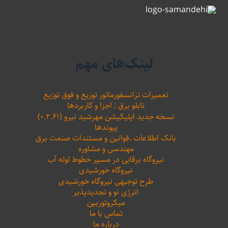
لینک‌های مهم
تعمیرات ترانسفورماتور توزیع و فوق توزیع
تابلو برق ; اجزا و کاربردها
نسخه جدید اپلیکیشن مهرشید نیرو (۰.۲.۶۱)
پیوندها
بانک اطلاعات ،‌قوانین و مستندات صنعت برق
مهندسی و مشاوره
نیروگاه برقابی در مسیر خطوط لوله آب
نیروگاه خورشیدی
طرح توجیهی نیروگاه خورشیدی
انرژی نو و تجدیدپذیر
میکروتوربین
تماس با ما
درباره ما