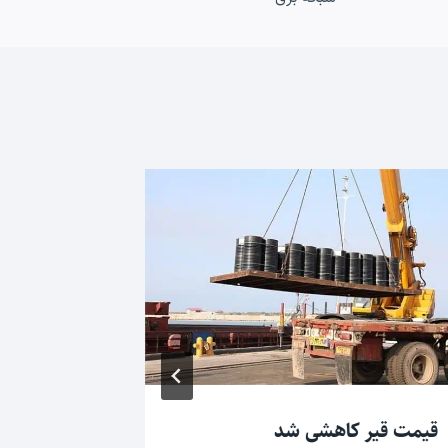
قیمت قیر کاهشی شد
سوددهی نف