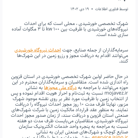
توسط
فناوری اطلاعات
19 دی 1402
شهرک تخصصی خورشیدی ، محلی است که برای احداث
نیروگاه‌های خورشیدی با ظرفیت بین ۱۰۰ kw تا ۳ مگاوات آماده
سازی شده است.
سرمایه‌گذاران از جمله صنایع، جهت
احداث نیروگاه خورشیدی
می‌توانند اقدام به دریافت مجوز و رزرو زمین در این شهرک‌ها
کنند.
در حال حاضر اولین شهرک تخصصی خورشیدی در استان قزوین
راه اندازی شده است. متقاضیان و سرمایه‌گذاران محترم در این
حوزه می‌توانند با مراجعه به
درگاه ملی مجوزها
به نشانی
mojavez.ir نسبت به ثبت‌نام و احراز هویت اقدام نموده و پس
از انتخاب زمین با ظرفیت مورد نظر بر روی نقشه موجود شهرک
مزبور، نهایتاً ظرف مدت 10 روز مجوز احداث نیروگاه را دریافت
نمایند. به منظور عقد قرارداد مالکیت زمین با شرکت شهرک‌های
صنعتی استان قزوین و دریافت سند، از زمان صدور مجوز احداث
نیروگاه خورشیدی، متقاضیان می‌بایست ظرف مدت دو هفته
نسبت به مراجعه به پنجره واحد خدمات الکترونیک سازمان
صنایع کوچک و شهرک‌های صنعتی ایران به نشانی
eservice.isipo.ir
، بخش خدمات مرتبط با واگذاری زمین