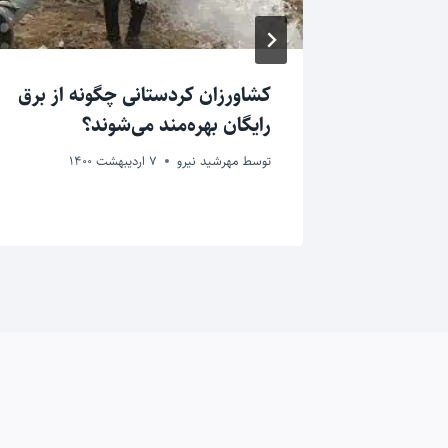
زه نفت،
کشاورزان کردستانی چگونه از برق
یورو افتتاح
رایگان بهره‌مند می‌شوند؟
توسط
مهرشید نیرو
7 اردیبهشت 1400