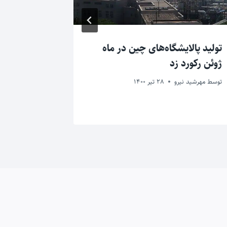
تولید پالایشگاه‌های چین در ماه
یک شرکت چ
ژوئن رکورد زد
توربین باد
توسط
مهرشید نیرو
28 تیر 1400
توسط
مهرشید ن