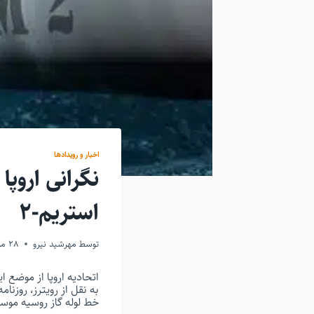
اخبار و رویدادها
نگرانی اروپا
استریم-۲
توسط
مهرشید نیرو
28 مرداد 1399
اتحادیه اروپا از موضع ایالات 
به نقل از رویترز، روزنا
خط لوله گاز روسیه موسوم به «نورد استریم -۲» در اعماق 