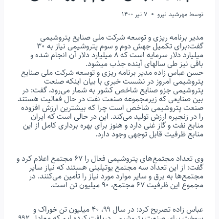
توسط
مهرشید نیرو
7 تیر 1400
مدیر برنامه ریزی و توسعه شرکت ملی صنایع پتروشیمی
گفت:برای تکمیل جهش دوم و سوم پتروشیمی نیاز به ۳۰
میلیارد دلار سرمایه است که ۸ میلیارد دلار آن انجام شده و
باقی نیز طی سالهای آینده جذب میشود.
حسن عباس زاده مدیر برنامه ریزی و توسعه شرکت ملی صنایع
پتروشیمی امروز در نشست خبری با بیان اینکه صنعت
پتروشیمی جزو صنایع شاخص کشور به شمار می‌رود، گفت: در
بین صنایعی که زیرمجموعه صنعت نفت در حال فعالیت هستند
صنعت پتروشیمی شاخص است چرا که بیشترین ارزش افزوده
را در زنجیره ارزش تولید می‌کند. این در حالی است که ایران
منابع نفت و گاز غنی دارد و هنوز برای بهره برداری کامل از این
منابع ظرفیت قابل توجهی وجود دارد.
وی تعداد مجتمع‌های پتروشیمی فعال را ۶۷ مجتمع اعلام کرد و
گفت: از این تعداد سه مجتمع یوتیلینی هستند که نیاز سایر
مجتمع‌ها به برق و سایر موارد مورد نیاز را تأمین می‌کنند. در
مجموع این ظرفیت ۶۷ مجتمع، ۹۰ میلیون تن است.
عباس زاده تصریح کرد: در سال ۹۹، ۴۰ میلیون تن خوراک و
سوخت برای صنعت پتروشیمی دریافت کرده ایم که معادل ۹۹۲