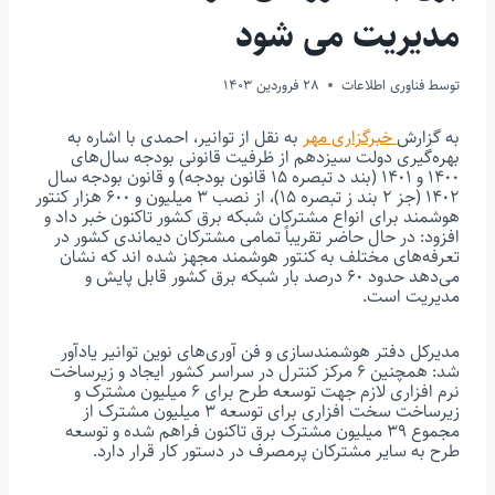
مدیریت می شود
توسط
فناوری اطلاعات
28 فروردین 1403
به گزارش
خبرگزاری مهر
به نقل از توانیر، احمدی با اشاره به
بهره‌گیری دولت سیزدهم از ظرفیت قانونی بودجه سال‌های
١٤٠٠ و ١٤٠١ (بند د تبصره ١٥ قانون بودجه) و قانون بودجه سال
١٤٠٢ (جز ٢ بند ز تبصره ١٥)، از نصب ٣ میلیون و ٦٠٠ هزار کنتور
هوشمند برای انواع مشترکان شبکه برق کشور تاکنون خبر داد و
افزود: در حال حاضر تقریباً تمامی مشترکان دیماندی کشور در
تعرفه‌های مختلف به کنتور هوشمند مجهز شده اند که نشان
می‌دهد حدود ٦٠ درصد بار شبکه برق کشور قابل پایش و
مدیریت است.
مدیرکل دفتر هوشمندسازی و فن آوری‌های نوین توانیر یادآور
شد: همچنین ٦ مرکز کنترل در سراسر کشور ایجاد و زیرساخت
نرم افزاری لازم جهت توسعه طرح برای ٦ میلیون مشترک و
زیرساخت سخت افزاری برای توسعه ٣ میلیون مشترک از
مجموع ٣٩ میلیون مشترک برق تاکنون فراهم شده و توسعه
طرح به سایر مشترکان پرمصرف در دستور کار قرار دارد.