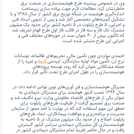
وی در خصوص پیشینه طرح هوشمندسازی در صنعت برق
خاطرنشان کرد: مطالعات لازم جهت پیاده سازی زیرساخت
اندازه‌گیری هوشمند در شبکه توزیع برق کشور از سال ١٣٨٨ و با
تشکیل کمیته‌های تخصصی آغاز شد و پس از تدوین اسناد فنی
و اجرایی، ٥ طرح پایلوت در ٥ ناحیه کشور برای حدود یک میلیون
مشترک تک فاز و سه فاز در قالب فاز اول طرح فهام تعریف شد
که تاکنون بیش از ٤٠ عنوان سند در حوزه‌های مختلف فنی و
اجرایی این طرح منتشر شده است.
احمدی مواردی چون تأمین مالی، تحریم‌های ظالمانه، نوسانات
نرخ ارز، تأمین مواد اولیه سازندگان، اپیدمی
کرونا
و غیره را از
جمله مشکلاتی عنوان کرد که روند توسعه پروژه‌های
هوشمندسازی را در طول اجرای طرح تحت تأثیر قرار داد.
مدیرکل هوشمندسازی و فن آوری‌های نوین توانیر ادامه داد: در
سال ١٣٩٤ نصب کنتور هوشمند برای مشترکان دیماندی به
عنوان یکی از طرح‌های اقتصاد مقاومتی وزارت نیرو تکلیف شد و
صنعت برق تصمیم گرفت از ظرفیت طرح‌های پایلوت برای
تحقق این مهم استفاده کند که در نهایت با اخذ مجوز از سازمان
مدیریت و برنامه‌ریزی و موافقت پیمانکاران، ابعاد طرح‌های
پایلوت اصلاح و از حدود یک میلیون مشترک در ٥ ناحیه به
هوشمندسازی کل مشترکان دیماندی سراسر کشور گسترش
یافت و در حال حاضر تقریباً تمام مشترکان دیماندی کشور در