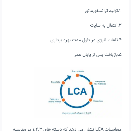
2.ﺗﻮﻟﯿﺪ ﺗﺮاﻧﺴﻔﻮرﻣﺎﺗﻮر
3.اﻧﺘﻘﺎل ﺑﻪ ﺳﺎﯾﺖ
4.ﺗﻠﻔﺎت اﻧﺮژى در ﻃﻮل ﻣﺪت ﺑﻬﺮه ﺑﺮدارى
5.ﺑﺎزﯾﺎﻓﺖ ﭘﺲ از ﭘﺎﯾﺎن ﻋﻤﺮ
محاسبات LCA نشان می دهد که دسته های 1.2.3 در مقایسه