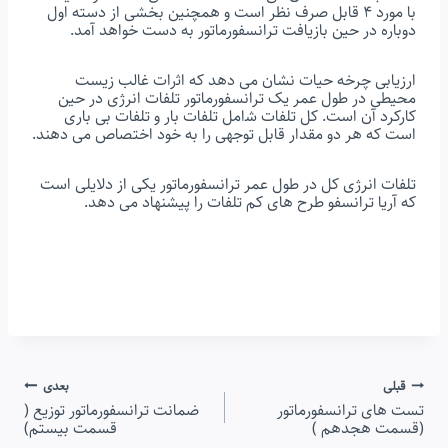
با مورد 4 ﻗﺎﺑﻞ ﺻﺮف ﻧﻈﺮ اﺳﺖ و ﻫﻤﭽﻨﯿﻦ ﺑﺨﺸﻰ از دﺳﺘﻪ اول
دوﺑﺎره در ﺣﯿﻦ ﺑﺎزﯾﺎﻓﺖ ﺗﺮاﻧﺴﻔﻮرﻣﺎﺗﻮر ﺑﻪ دﺳﺖ ﺧﻮاﻫﺪ آﻣﺪ.
ارزﯾﺎﺑﻰ ﭼﺮﺧﻪ ﺣﯿﺎت ﻧﺸﺎن ﻣﻰ دﻫﺪ ﮐﻪ اﺛرات ﻏﺎﻟﺐ زیست
ﻣﺤﯿﻄﻰ در ﻃﻮل ﻋﻤﺮ ﯾﮏ ﺗﺮاﻧﺴﻔﻮرﻣﺎﺗﻮر ﺗﻠﻔﺎت اﻧﺮژى در ﺣﯿﻦ
ﮐﺎرﮐﺮد آن اﺳﺖ. ﮐﻞ ﺗﻠﻔﺎت ﺷاﻣﻞ ﺗﻠﻔﺎت ﺑﺎر و ﺗﻠﻔﺎت ﺑﻰ ﺑﺎرى
اﺳﺖ ﮐﻪ ﻫﺮ دو ﻣﻘﺪار ﻗﺎﺑﻞ ﺗﻮﺟﻬﻰ را ﺑﻪ ﺧﻮد اﺧﺘﺼﺎص ﻣﻰ دﻫﻨﺪ.
ﺗﻠﻔﺎت اﻧﺮژى ﮐﻞ در ﻃﻮل ﻋﻤﺮ ﺗﺮاﻧﺴﻔﻮرﻣﺎﺗﻮر ﯾﮑﻰ از دﻻﯾﻠﻰ اﺳﺖ
ﮐﻪ آرﯾﺎ ﺗﺮاﻧﺴﻔﻮ ﻃﺮح ﻫﺎى ﮐﻢ ﺗﻠﻔﺎت را ﭘﯿﺸﻨﻬﺎد ﻣﻰ دﻫﺪ.
راهبری
قبلی
بعدی
تست های ترانسفورماتور
ﺿﻤﺎﻧﺖ ترانسفورماتور توزیع (
نوشته
(قسمت هجدهم )
قسمت بیستم)