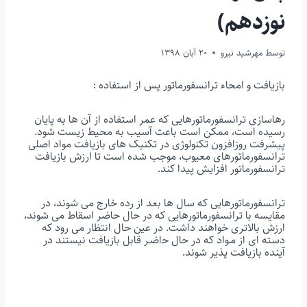
نوزدهم)
توسط
مهرشید نیرو
20 آبان 1398
ﺑﺎزﯾﺎﻓﺖ و اﻣﺤﺎء ترانسفورماتور ﭘﺲ از اﺳﺘﻔﺎده :
رﻫﺎﺳﺎزى ﺗﺮاﻧﺴﻔﻮرﻣﺎﺗﻮرﻫﺎﯾﻰ ﮐﻪ ﻋﻤﺮ اﺳﺘﻔﺎده از آن ﻫﺎ ﺑﻪ ﭘﺎﯾﺎن
رﺳﯿﺪه اﺳﺖ، ﻣﻤﮑﻦ اﺳﺖ ﺑﺎﻋﺚ آﺳﯿﺐ ﺑﻪ ﻣﺤﯿﻂ زﯾﺴﺖ ﺷﻮد.
ﭘﯿﺸﺮﻓﺖ روزاﻓﺰون ﺗﮑﻨﻮﻟﻮژى در ﺗﮑﻨﯿﮏ ﻫﺎى ﺑﺎزﯾﺎﻓﺖ ﻣﻮاد اﺻﻠﻰ
ﺗﺮاﻧﺴﻔﻮرﻣﺎﺗﻮرﻫﺎى ﻣﻌﯿﻮب، ﻣﻮﺟﺐ ﺷﺪه اﺳﺖ ﺗﺎ ارزش ﺑﺎزﯾﺎﻓﺖ
ﺗﺮاﻧﺴﻔﻮرﻣﺎﺗﻮر اﻓﺰاﯾﺶ ﭘﯿﺪا ﮐﻨﺪ.
ﺗﺮاﻧﺴﻔﻮرﻣﺎﺗﻮرﻫﺎﯾﻰ ﮐﻪ ﺳﺎل ﻫﺎ ﺑﻌﺪ از رده ﺧﺎرج ﻣﻰ ﺷﻮﻧﺪ، در
ﻣﻘﺎﯾﺴﻪ ﺑﺎ ﺗﺮاﻧﺴﻔﻮرﻣﺎﺗﻮرﻫﺎﯾﻰ ﮐﻪ در ﺣﺎل ﺣﺎﺿﺮ اﺳﻘﺎط ﻣﻰ ﺷﻮﻧﺪ،
ارزش ﺑﺎﻻﺗﺮى ﺧﻮاﻫﻨﺪ داﺷﺖ. در عین ﺣﺎل اﻧﺘﻈﺎر ﻣﻰ رود ﮐﻪ
دﺳﺘﻪ اى از ﻣـﻮاد ﮐﻪ در ﺣﺎل ﺣاﺿـﺮ ﻗﺎﺑﻞ ﺑﺎزﯾﺎﻓﺖ ﻧﯿﺴﺘﻨﺪ در
آﯾﻨﺪه ﺑﺎزﯾﺎﻓﺖ ﭘﺬﯾﺮ ﺷﻮﻧﺪ.