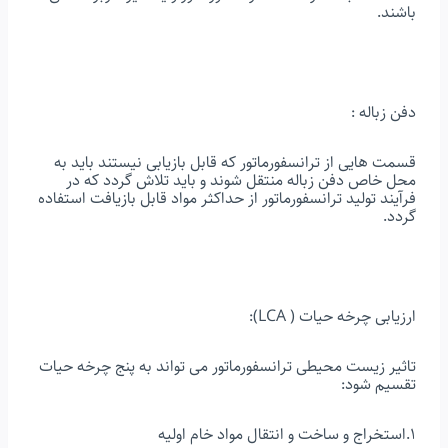
ﺑﺎﺷﻨﺪ.
دفن زباله :
ﻗﺴﻤﺖ ﻫﺎﯾﻰ از ترانسفورماتور ﮐﻪ ﻗﺎﺑﻞ ﺑﺎزﯾﺎﺑﻰ نیستند ﺑﺎﯾﺪ ﺑﻪ
ﻣﺤﻞ ﺧﺎص دﻓﻦ زﺑﺎﻟﻪ ﻣﻨﺘﻘﻞ ﺷﻮﻧﺪ و ﺑﺎﯾﺪ ﺗﻼش ﮔﺮدد ﮐﻪ در
ﻓﺮآﯾﻨﺪ ﺗﻮﻟﯿﺪ ﺗﺮاﻧﺴﻔﻮرﻣﺎﺗﻮر از ﺣﺪاﮐﺜﺮ ﻣﻮاد ﻗﺎﺑﻞ ﺑﺎزﯾﺎﻓﺖ اﺳﺘﻔﺎده
ﮔﺮدد.
ارزﯾﺎﺑﻰ ﭼﺮﺧﻪ ﺣﯿﺎت ( LCA):
ﺗﺎﺛﯿﺮ زﯾﺴﺖ ﻣﺤﯿﻄﻰ ﺗﺮاﻧﺴﻔﻮرﻣﺎﺗﻮر ﻣﻰ ﺗﻮاﻧﺪ ﺑﻪ ﭘﻨﺞ ﭼﺮﺧﻪ ﺣﯿﺎت
ﺗﻘﺴﯿﻢ ﺷﻮد:
1.اﺳﺘﺨﺮاج و ﺳﺎﺧﺖ و اﻧﺘﻘﺎل ﻣﻮاد ﺧﺎم اوﻟﯿﻪ