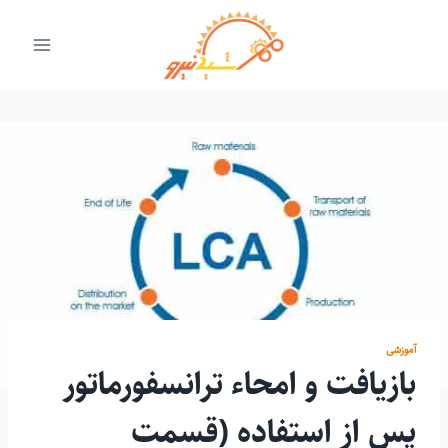
ازگشت
ه
حتوا
آموزشی
ﺑﺎزﯾﺎﻓﺖ و اﻣﺤﺎء ترانسفورماتور
ﭘﺲ از اﺳﺘﻔﺎده (قسمت