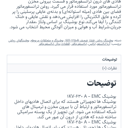
هادی ‌های درون ترانسفورماتور و قسمت بیرونی مخزن
ترانسفورماتور مورد استفاده قرار می گیرد. روغن ترانسفورماتور
فضای بین هادی (میله استوانه‌ای) و بدنه‌ی عایقی پرسلینی را پر
کرده و عایق الکتریکی را افزایش می‌دهد و نقش عایقی و خنک
کنندگی را ایفا می‌کند.نوع بوشینگ بر اساس ولتاژ ،مقدار
جریان،شرایط آب و هوایی و میزان آلودگی محیط انتخاب می شود.
دسته:
بوشینگ روغنی فشار ضعیف 1kV-1250A
,
بوشینگ و متعلقات مربوطه
,
بوشینگهای روغنی
برچسب:
آریا ترانسفو
,
ترانس
,
ترانسفورماتور
,
قطعات یدکی ترانسفورماتور
توضیحات
نظرات (0)
توضیحات
بوشینگ 1KV-630 A – EMC
بوشینگ ها تجهیزاتی هستند که برای اتصال هادیهای داخل
ترانسفورماتور و ارتباط آن با بیرون مخزن و ترمینال های
شبکه استفاده می شود. این تجهیز از یک پوسته سرامیکی
ساخته شده که هادی از درون آن عبور می کند.
بوشینگ 1KV-250 A – EMC
بوشینگ ها تجهیزاتی هستند که برای اتصال هادیهای داخل