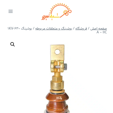
ازگشت
ه
حتوا
صفحه اصلی
/
فروشگاه
/
بوشینگ و متعلقات مربوطه
/
بوشینگ 1KV-630
A – IIC