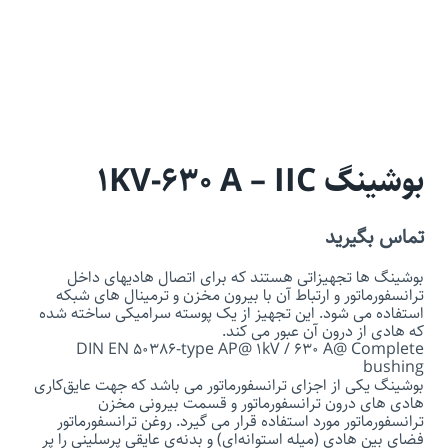
بوشینگ 1KV-630 A – IIC
تماس بگیرید
بوشینگ ها تجهیزاتی هستند که برای اتصال هادیهای داخل
ترانسفورماتور و ارتباط آن با بیرون مخزن و ترمینال های شبکه
استفاده می شود. این تجهیز از یک پوسته سرامیکی ساخته شده
که هادی از درون آن عبور می کند.
DIN EN 50386-type AP@ 1kV / 630 A‎@ Complete
bushing
بوشینگ یکی از اجزای ترانسفورماتور می باشد که جهت عایق‌کاری
هادی ‌های درون ترانسفورماتور و قسمت بیرونی مخزن
ترانسفورماتور مورد استفاده قرار می گیرد. روغن ترانسفورماتور
فضای بین هادی (میله استوانه‌ای) و بدنه‌ی عایقی پرسلینی را پر