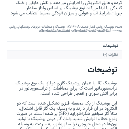
کرده و عایق الکتریکی را افزایش می‌دهد و نقش عایقی و خنک
کنندگی را ایفا می‌کند.نوع بوشینگ بر اساس ولتاژ ،مقدار
جریان،شرایط آب و هوایی و میزان آلودگی محیط انتخاب می شود.
دسته:
بوشینگ روغنی فشار ضعیف 1kV-630A
,
بوشینگ و متعلقات مربوطه
,
بوشینگهای روغنی
برچسب:
آریا ترانسفو
,
ترانس
,
ترانسفورماتور
,
قطعات یدکی ترانسفورماتور
توضیحات
نظرات (0)
توضیحات
بوشینگ IIC یا همان بوشینگ گازی دوفاز، یک نوع بوشینگ
ترانسفورماتور است که برای محافظت از ترانسفورماتور در
برابر آتش سوزی و انفجار طراحی شده است.
این بوشینگ از یک محفظه فلزی تشکیل شده است که دو
الکترود در آن قرار دارند و به وسیله یک گاز قابل اشتعال،
مثلاً گاز سولفور هگزافلوراید (SF6) پر شده است. در صورت
وقوع خطا و افزایش شدید ولتاژ، گاز درون بوشینگ با تولید
یون‌ها در محل خروجی ترانسفورماتور، به سرعت به وسیله