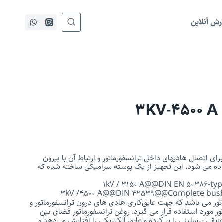
ش آنلاین
ی اتصال هادیهای داخل ترانسفورماتور و ارتباط آن با بیرون
ده می شود. این تجهیز از یک پوسته سرامیکی ساخته شده که
1kV / 3150 A‎@@DIN EN 50386-t
ور می باشد که جهت عایق‌کاری هادی ‌های درون ترانسفورماتور و
 مورد استفاده قرار می گیرد. روغن ترانسفورماتور فضای بین
عایقی پرسلینی را پر کرده و عایق الکتریکی را افزایش می‌دهد و