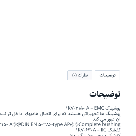
توضیحات
نظرات (0)
توضیحات
بوشینگ 1KV-3150 A – EMC
بوشینگ ها تجهیزاتی هستند که برای اتصال هادیهای داخل ترانسفور
آن عبور می کند.
 3150 A‎@@DIN EN 50386-type AP@@Complete bushing
کفشک 1KV-630A – IIC
کفشک برنجی بوشینگ روغنی