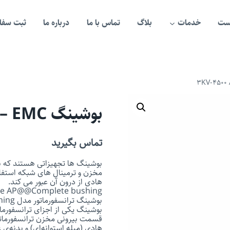
ست
خدمات
بلاگ
تماس با ما
درباره ما
ثبت سفار
بوشینگ 3KV-4500 A – EMC
تماس بگیرید
بوشینگ ها تجهیزاتی هستند که برا
مخزن و ترمینال های شبکه استفا
هادی از درون آن عبور می کند.
ype AP@@Complete bushing
بوشینگ ترانسفورماتور مدل 3kV /4500 A@@DIN 42539@@Complete bushing
بوشینگ یکی از اجزای ترانسفورمات
قسمت بیرونی مخزن ترانسفورماتور
هادی (میله استوانه‌ای) و بدنه‌ی 