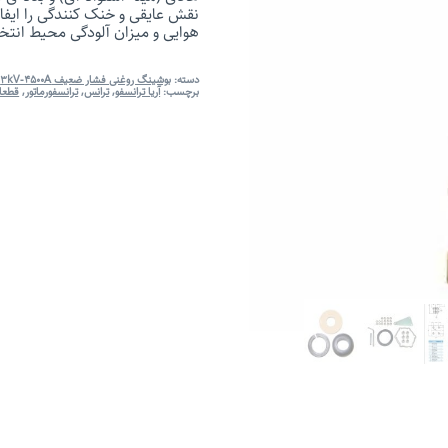
نقش عایقی و خنک کنندگی را ایفا 
هوایی و میزان آلودگی محیط انت
دسته:
بوشینگ روغنی فشار ضعیف 3kV-4500A
,
برچسب:
آریا ترانسفو
,
ترانس
,
ترانسفورماتور
,
قطعات