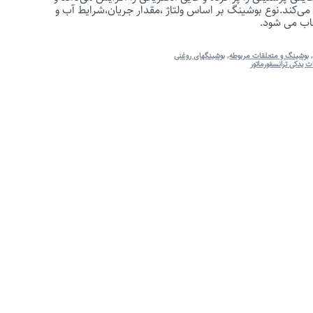
می‌کند.نوع بوشینگ بر اساس ولتاژ ،مقدار جریان،شرایط آب و
خاب می شود.
بوشینگ و متعلقات مربوطه
,
بوشینگهای روغنی
 یدکی ترانسفورماتور