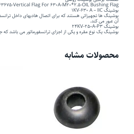
3675-Vertical Flag For 630A-M20*2.5-OIL Bushing Flag
بوشینگ 1KV-630 A – IIC
بوشینگ ها تجهیزاتی هستند که برای اتصال هادیهای داخل ترانسفور
آن عبور می کند.
بوشینگ 24KV-250A-P3
بوشینگ یک نوع مقره و یکی از اجزای ترانسفورماتور می باشد که جه
محصولات مشابه