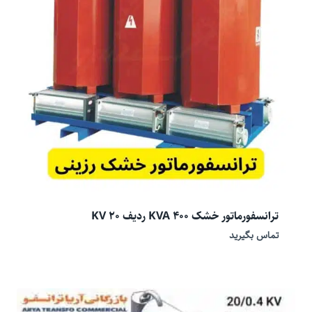
ترانسفورماتور خشک 400 KVA ردیف 20 KV
تماس بگیرید