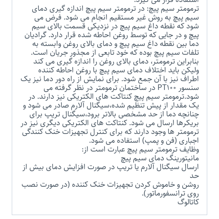
ترمومتر سیم پیچ: در ترمومتر سیم پیچ اندازه گیری دمای
سیم پیچ به روش غیر مستقیم انجام می شود. فرض می
شود که نقطه داغ سیم پیچ در نزدیکی قسمت بالای سیم
پیچ و در جایی که توسط روغن احاطه شده قرار دارد. گرادیان
دما بین نقطه داغ سیم پیچ و دمای بالای روغن وابسته به
تلفات سیم پیچ بوده که خود تابعی از مجذور جریان است.
بنابراین ترمومتر، دمای بالای روغن را اندازه گیری می کند
ولیکن باید اختلاف دمای سیم پیچ با روغن احاطه کننده
اطراف نیز با آن جمع شود. برای نمایش از راه دور دما نیز یک
سنسور PT100 در ساختمان ترمومتر در نظر گرفته می
شود.ترمومتر سیم پیچ کنتاکت های الکتریکی نیز دارند. در
یک مقدار از پیش تنظیم شده،سیگنال آلارم صادر می شود و
چنانچه دما از حد مشخصی بالاتر برود،سیگنال تریپ برای
بریکرها ارسال می شود. کنتاکت های الکتریکی دیگری نیز در
ترمومتر ها وجود دارند که برای کنترل تجهیزات خنک کنندگی
اجباری (فن و پمپ) استفاده می شود.
وظایف ترمومتر سیم پیچ عبارت است از:
مانیتورینگ دمای سیم پیچ
ارسال سیگنال آلارم یا تریپ در صورت افزایش دمای بیش از
حد
روشن و خاموش کردن تجهیزات خنک کننده (در صورت نصب
روی ترانسفورماتور).
کاتالوگ