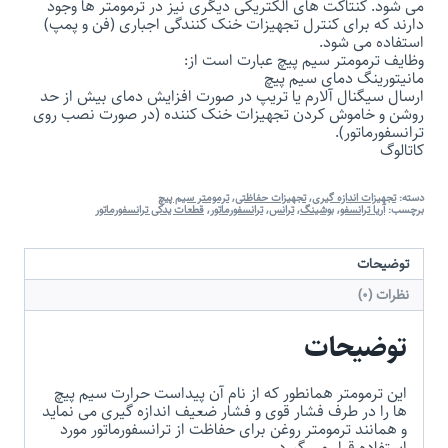
می شود. کنتاکت های الکتریکی دیگری نیز در ترمومتر ها وجود
دارند که برای کنترل تجهیزات خنک کنندگی اجباری (فن و پمپ)
استفاده می شود.
وظایف ترمومتر سیم پیچ عبارت است از:
مانیتورینگ دمای سیم پیچ
ارسال سیگنال آلارم یا تریپ در صورت افزایش دمای بیش از حد
روشن و خاموش کردن تجهیزات خنک کننده (در صورت نصب روی
ترانسفورماتور).
کاتالوگ
دسته:
تجهیزات اندازه گیری
,
تجهیزات حفاظتی
,
ترمومتر سیم پیچ
برچسب:
آریا ترانسفو
,
بوشینگ
,
ترانس
,
ترانسفورماتور
,
قطعات یدکی ترانسفورماتور
توضیحات
نظرات (0)
توضیحات
این ترمومتر همانطور که از نام آن پیداست حرارت سیم پیچ
ها را در طرف فشار قوی و فشار ضعیف اندازه گیری می نماید
و همانند ترمومتر روغن برای حفاظت از ترانسفورماتور مورد
استفاده قرار می گیرد.