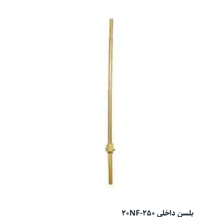
بلسن داخلی 20NF-250