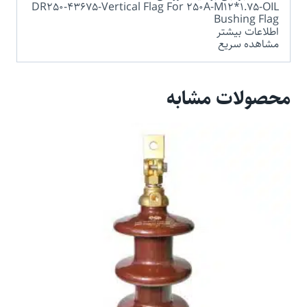
DR250-43675-Vertical Flag For 250A-M12*1.75-OIL
Bushing Flag
اطلاعات بیشتر
مشاهده سریع
محصولات مشابه