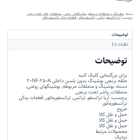
دسته:
بوشینگ و متعلقات مربوطه
,
بوشینگهای روغنی
,
متعلقات
,
واشر تخت برنجی
برچسب:
آریا ترانسفو
,
ترانس
,
ترانسفورماتور
,
قطعات یدکی ترانسفورماتور
توضیحات
نظرات (0)
توضیحات
برای بزرگنمایی کلیک کنید
حلقه برنجی بوشینگ بدون بلسن داخلی 20NF-250A
دسته: بوشینگ و متعلقات مربوطه, بوشینگهای روغنی,
متعلقات, واشر تخت برنجی
برچسب: آریا ترانسفو, ترانس, ترانسفورماتور, قطعات یدکی
ترانسفورماتور
خروج
حمل و نقل کالا
حمل و نقل کالا
حمل و نقل کالا
محصولات مرتبط
نزدیک