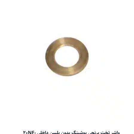
واشر تخت برنجی بوشینگ بدون بلسن داخلی 20NF-