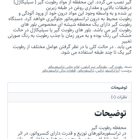
گیر نصب می گردد. این محفظه از مواد رطوبت گیر ( سیلیکاژل)
درطبقات بالایی و مقداری روغن در طبقه زیرین
پر شده و به واسطه وجود این مواد درون خود از ورود آلودگی و
رطوبت محیط به درون ترانسفورماتور جلوگیری خواهد کرد. دستگاه
رطوبت گیر دارای یک محفظه شیشه ای مخصوص بلور های
رطوبت گیر می باشد. بلور های رطوبت گیر یا سیلیکاژل در حالت
خشک آبی رنگ بوده و به مرور زمان با جذب رطوبت به رنگ صورتی
تغییر
می یابد . در حالت کلی با در نظر گرفتن عوامل مختلف از رطوبت
گیر یک تا چند طبقه استفاده می شود.
دسته:
رطوبت گیر
,
رطوبتگیر نیم کیلویی
,
لوازم جانبی ترانسفورماتور
برچسب:
آریا ترانسفو
,
ترانس
,
ترانسفورماتور
,
قطعات یدکی ترانسفورماتور
توضیحات
نظرات (0)
توضیحات
محفظه رطوبت گیر
در ترانسفورماتورهای توزیع و قدرت دارای کنسرواتور، در اثر
انبساط و انقباض روغن، خروج و ورود هوا به داخل کنسرواتور