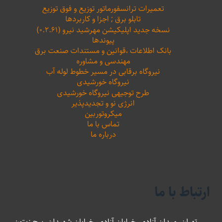
تعمیرات ترانسفورماتور توزیع و فوق توزیع
تابلو برق ; اجزا و کاربردها
نسخه جدید اپلیکیشن مهرشید نیرو (۰.۲.۶۱)
پیوندها
بانک اطلاعات ،‌قوانین و مستندات صنعت برق
مهندسی و مشاوره
نیروگاه برقابی در مسیر خطوط لوله آب
نیروگاه خورشیدی
طرح توجیهی نیروگاه خورشیدی
انرژی نو و تجدیدپذیر
میکروتوربین
تماس با ما
درباره ما
ارتباط با ما
تهران، میدان آزادی، خیابان آزادی، خیابان شهیدان، برج زیتون،