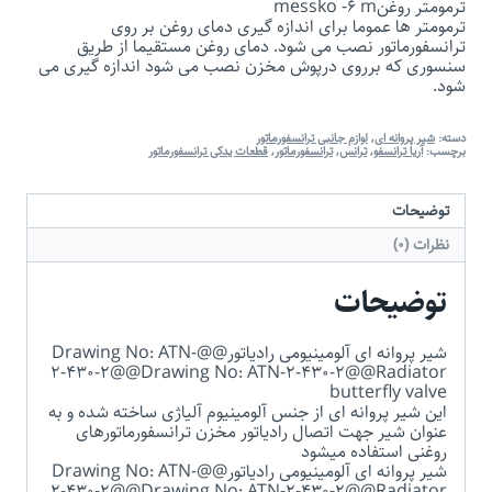
ترمومتر روغنmessko -6 m
ترمومتر ها عموما برای اندازه گیری دمای روغن بر روی
ترانسفورماتور نصب می شود. دمای روغن مستقیما از طریق
سنسوری که برروی درپوش مخزن نصب می شود اندازه گیری می
شود.
دسته:
شیر پروانه ای
,
لوازم جانبی ترانسفورماتور
برچسب:
آریا ترانسفو
,
ترانس
,
ترانسفورماتور
,
قطعات یدکی ترانسفورماتور
توضیحات
نظرات (0)
توضیحات
شیر پروانه ای آلومینیومی رادیاتور@@Drawing No: ATN-
2-430-2@@Drawing No: ATN-2-430-2@@Radiator
butterfly valve
این شیر پروانه ای از جنس آلومینیوم آلیاژی ساخته شده و به
عنوان شیر جهت اتصال رادیاتور مخزن ترانسفورماتورهای
روغنی استفاده می­شود
شیر پروانه ای آلومینیومی رادیاتور@@Drawing No: ATN-
2-430-2@@Drawing No: ATN-2-430-2@@Radiator