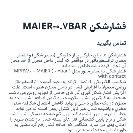
فشارشکن MAIER-0.7BAR
تماس بگیرید
فشارشکن ­ها برای جلوگیری از دفرمگی (تغییر شکل) و انفجار
مخزن ترانسفورماتور در مواقعی که فشار داخل مخزن از حد مجاز
آن تجاوز کرده باشد طراحی شده ­اند
فشار شکن ترانسفورماتور مدل MPRV80 – MAIER ( 0.7bar )
with contact
شکست الکتریکی یا اتصال کوتاه به وجود آمده در ترانسفورماتور
روغنی معمولا با افزایش فشار در داخل مخزن همراه است. علت
افزایش فشار،شکل گیری گاز های حاصل از تجزیه روغن می باشد.
هدف از به کارگیری فشار شکن،محدود کردن اضافه فشار وارده به
مخزن در یک خطای داخلی و نهایتا کاهش احتمال شکافته شدن
مخزن و پاشیده شدن غیر قابل کنترل روغن است که می تواند
خطر آتش سوزی را تشدید کند. وزن کم صفحه دیسکی شیر فشار
شکن و نرخ پایین کشسانی فنر های بسته شده، باز شدن سریع را
امکان پذیر می سازد. هنگامی که اضافه فشار رفع گردد،شیر به
طور طبیعی مجددا بسته می شود.