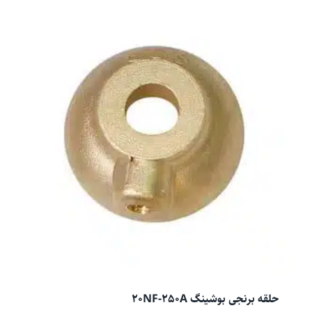
حلقه برنجی بوشینگ 20NF-250A