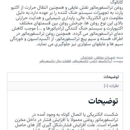
کاتالوگ
روغن ترانسفورماتور نقش عایقی و همچنین انتقال حرارت از اکتیو
پارت به تجهیزات سیستم خنک کننده را بر عهده دارد.به دلیل
مقاومت دی الکتریک عالی، پایداری شیمیایی و هدایت حرارتی
بالای این نوع روغن ها، چرخش روغن بین قسمتهای مختلف
اکتیوپارت و سیستم خنک کنندگی (رادیاتورها و …) موجب کاهش
دمای ترانسفورماتور می گردد. همچنین روغن ترانسفورماتور در
اطراف هسته و سیم پیچ ترانسفورماتور، از اکسیداسیون و خوردگی
سیم ها و عایقهای سلولزی نیز جلوگیری می نماید.
دسته:
تجهیزات حفاظتی
,
فشارشکن
برچسب:
آریا ترانسفو
,
ترانس
,
ترانسفورماتور
,
قطعات یدکی ترانسفورماتور
توضیحات
نظرات (0)
توضیحات
شکست الکتریکی یا اتصال کوتاه به وجود آمده در
ترانسفورماتور روغنی معمولا با افزایش فشار در داخل مخزن
همراه است. علت افزایش فشار،شکل گیری گاز های حاصل