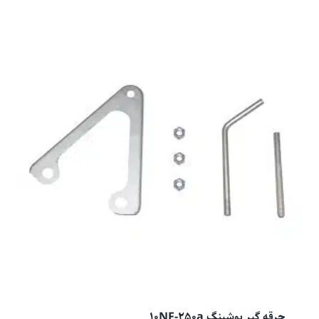
جرقه گیر بوشینگ 10NF-250a