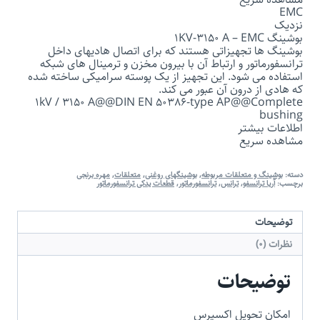
EMC
نزدیک
بوشینگ 1KV-3150 A – EMC
بوشینگ ها تجهیزاتی هستند که برای اتصال هادیهای داخل
ترانسفورماتور و ارتباط آن با بیرون مخزن و ترمینال های شبکه
استفاده می شود. این تجهیز از یک پوسته سرامیکی ساخته شده
که هادی از درون آن عبور می کند.
1kV / 3150 A‎@@DIN EN 50386-type AP@@Complete
bushing
اطلاعات بیشتر
مشاهده سریع
دسته:
بوشینگ و متعلقات مربوطه
,
بوشینگهای روغنی
,
متعلقات
,
مهره برنجی
برچسب:
آریا ترانسفو
,
ترانس
,
ترانسفورماتور
,
قطعات یدکی ترانسفورماتور
توضیحات
نظرات (0)
توضیحات
امکان تحویل اکسپرس