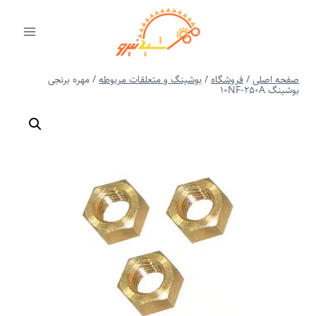
ازگشت
ه
حتوا
صفحه اصلی
/
فروشگاه
/
بوشینگ و متعلقات مربوطه
/
مهره برنجی
بوشینگ 10NF-250A