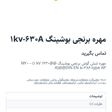
مهره برنجی بوشینگ 1kv-630A
تماس بگیرید
مهره شش گوش برنجی بوشینگ @@M20 – (1 kV /630
A)@@DIN EN 50386-type AP
دسته:
بوشینگ و متعلقات مربوطه
,
بوشینگهای روغنی
,
متعلقات
,
مهره برنجی
برچسب:
آریا ترانسفو
,
ترانس
,
ترانسفورماتور
,
قطعات یدکی ترانسفورماتور
توضیحات
نظرات (0)