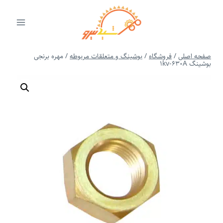
ازگشت
ه
حتوا
صفحه اصلی
/
فروشگاه
/
بوشینگ و متعلقات مربوطه
/
مهره برنجی
بوشینگ 1kv-630A